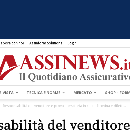
labora con noi
Assinform Solutions
Login
RIVISTA
TECNICA E NORME
MERCATO
SHOP – FOR
Assinews.it
Responsabilità del venditore e prova liberatoria in caso di rovina e difetti...
abilità del venditore