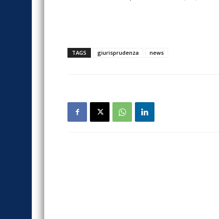
TAGS
giurisprudenza
news