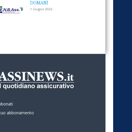
DOMANI
1 Giugno 2026
bbonati
l tuo abbonamento