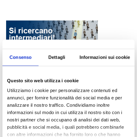
Consenso
Dettagli
Informazioni sui cookie
DALLE AZIENDE
Notizie sponsorizzate
Questo sito web utilizza i cookie
Prima Assicurazioni: grande
partecipazione alla Convention degli
Utilizziamo i cookie per personalizzare contenuti ed
intermediari partner 2026
annunci, per fornire funzionalità dei social media e per
1 Luglio 2026
analizzare il nostro traffico. Condividiamo inoltre
informazioni sul modo in cui utilizza il nostro sito con i
MAGNIFICA HUMANITAS (l’impatto
nostri partner che si occupano di analisi dei dati web,
dell’IA sul futuro e oltre)
pubblicità e social media, i quali potrebbero combinarle
1 Luglio 2026
con altre informazioni che ha fornito loro o che hanno