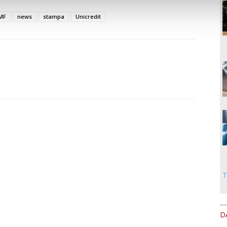
MF
news
stampa
Unicredit
T
D