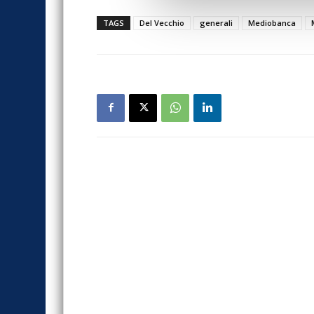
TAGS
Del Vecchio
generali
Mediobanca