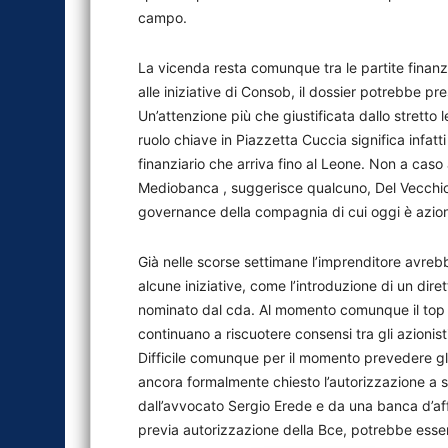
campo.
La vicenda resta comunque tra le partite finanz
alle iniziative di Consob, il dossier potrebbe pres
Un’attenzione più che giustificata dallo strett
ruolo chiave in Piazzetta Cuccia significa infatt
finanziario che arriva fino al Leone. Non a caso
Mediobanca , suggerisce qualcuno, Del Vecchio
governance della compagnia di cui oggi è azion
Già nelle scorse settimane l’imprenditore avrebb
alcune iniziative, come l’introduzione di un dire
nominato dal cda. Al momento comunque il top m
continuano a riscuotere consensi tra gli azionisti e
Difficile comunque per il momento prevedere gli
ancora formalmente chiesto l’autorizzazione a sa
dall’avvocato Sergio Erede e da una banca d’affar
previa autorizzazione della Bce, potrebbe esse