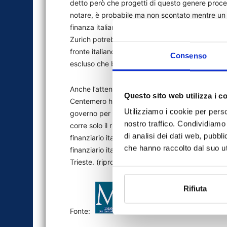
detto però che progetti di questo genere procede
notare, è probabile ma non scontato mentre un 
finanza italiana potrebbe contrariare altri sogge
Zurich potrebbero non vedere di buon occhio gli
fronte italiano, invece, Intesa Sanpaolo rimane m
Consenso
escluso che bruschi rimescolamenti possano spi
Anche l’attenzione della politica rimane alta. Pro
Questo sito web utilizza i c
Centemero ha presentato un’interrogazione parl
Utilizziamo i cookie per perso
governo per capire quali misure si vogliano int
nostro traffico. Condividiamo 
corre solo il rischio di indebolire il nostro sist
di analisi dei dati web, pubbl
finanziario italiano consegnando in mani francesi
che hanno raccolto dal suo uti
finanziario italiano». Politica, vigilanza e auto
Trieste. (riproduzione riservata)
Rifiuta
Fonte: