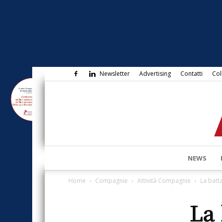
Newsletter
Advertising
Contatti
Col
NEWS
Home
Compagnie
Attività Compagnie
La batt
La