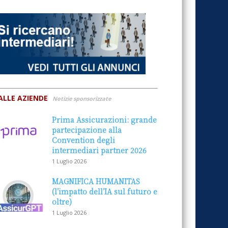
ALLE AZIENDE
Notizie sponsorizzate
Prima Assicurazioni: grande
partecipazione alla
Convention degli
intermediari partner 2026
1 Luglio 2026
MAGNIFICA HUMANITAS
(l’impatto dell’IA sul futuro e
oltre)
1 Luglio 2026