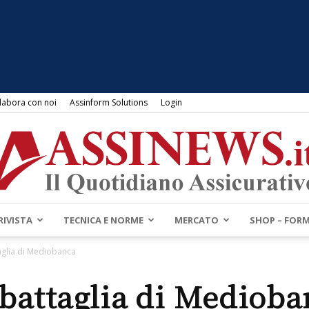
labora con noi
Assinform Solutions
Login
RIVISTA
TECNICA E NORME
MERCATO
SHOP – FOR
Assinews.it
aglia di Mediobanca
 battaglia di Medioba