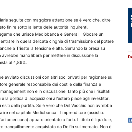
iarie seguite con maggiore attenzione se è vero che, oltre
to finire sotto la lente delle autorità inquirenti.
o legame che unisce Mediobanca e Generali . Giocare un
i entrare in quella delicata cinghia di trasmissione del potere
 anche a Trieste la tensione è alta. Serrando la presa su
 avrebbe mano libera per mettere in discussione la
D
ista al 4,86%.
e avviato discussioni con altri soci privati per ragionare su
ttore generale responsabile dei costi e della finanza e
anagement non è in discussione, tanto più che i risultati
 la politica di acquisizioni all’estero piace agli investitori.
 esiti della partita. Se è vero che Del Vecchio non avrebbe
lire nel capitale Mediobanca , l’imprenditore (assistito
i americana) appare orientato a farlo. Il titolo è liquido e,
re tranquillamente acquistato da Delfin sul mercato. Non è