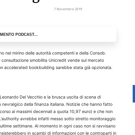
7 Novembre 2019
cono nel mirino delle autorità competenti e della Consob.
di consultazione smobilita Unicredit vende sul mercato
con accelerated bookbuilding sarebbe stata già opzionata.
i Leonardo Del Vecchio e la brusca uscita di scena di
nevralgico della finanza italiana. Notizie che hanno fatto
 scorso ai massimi decennali a quota 10,97 euro) e che non
L’authority avrebbe infatti messo sotto stretto monitoraggio
le ultime settimane. Al momento in ogni caso non si ravvisano
e consisterebbero in scambi di informazioni con le controparti in