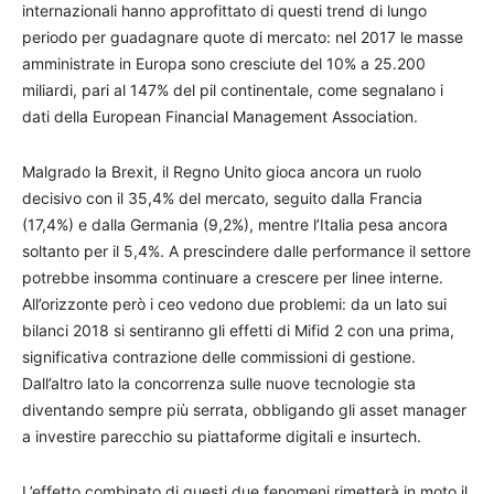
internazionali hanno approfittato di questi trend di lungo
periodo per guadagnare quote di mercato: nel 2017 le masse
amministrate in Europa sono cresciute del 10% a 25.200
miliardi, pari al 147% del pil continentale, come segnalano i
dati della European Financial Management Association.
Malgrado la Brexit, il Regno Unito gioca ancora un ruolo
decisivo con il 35,4% del mercato, seguito dalla Francia
(17,4%) e dalla Germania (9,2%), mentre l’Italia pesa ancora
soltanto per il 5,4%. A prescindere dalle performance il settore
potrebbe insomma continuare a crescere per linee interne.
All’orizzonte però i ceo vedono due problemi: da un lato sui
bilanci 2018 si sentiranno gli effetti di Mifid 2 con una prima,
significativa contrazione delle commissioni di gestione.
Dall’altro lato la concorrenza sulle nuove tecnologie sta
diventando sempre più serrata, obbligando gli asset manager
a investire parecchio su piattaforme digitali e insurtech.
L’effetto combinato di questi due fenomeni rimetterà in moto il