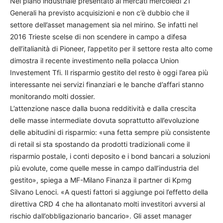
Nel piano industriale presentato ai mercati mercoledì 21
Generali ha previsto acquisizioni e non c’è dubbio che il
settore dell’asset management sia nel mirino. Se infatti nel
2016 Trieste scelse di non scendere in campo a difesa
dell’italianità di Pioneer, l’appetito per il settore resta alto come
dimostra il recente investimento nella polacca Union
Investement Tfi. Il risparmio gestito del resto è oggi l’area più
interessante nei servizi finanziari e le banche d’affari stanno
monitorando molti dossier.
L’attenzione nasce dalla buona redditività e dalla crescita
delle masse intermediate dovuta soprattutto all’evoluzione
delle abitudini di risparmio: «una fetta sempre più consistente
di retail si sta spostando da prodotti tradizionali come il
risparmio postale, i conti deposito e i bond bancari a soluzioni
più evolute, come quelle messe in campo dall’industria del
gestito», spiega a MF-Milano Finanza il partner di Kpmg
Silvano Lenoci. «A questi fattori si aggiunge poi l’effetto della
direttiva CRD 4 che ha allontanato molti investitori avversi al
rischio dall’obbligazionario bancario». Gli asset manager