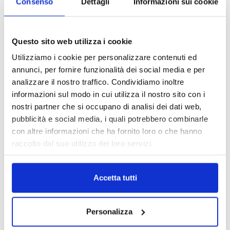
Consenso
Dettagli
Informazioni sui cookie
stampa
Questo sito web utilizza i cookie
Utilizziamo i cookie per personalizzare contenuti ed
annunci, per fornire funzionalità dei social media e per
analizzare il nostro traffico. Condividiamo inoltre
informazioni sul modo in cui utilizza il nostro sito con i
nostri partner che si occupano di analisi dei dati web,
pubblicità e social media, i quali potrebbero combinarle
con altre informazioni che ha fornito loro o che hanno
raccolto dal suo utilizzo dei loro servizi.
Accetta tutti
Personalizza