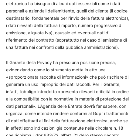
elettronica ha bisogno di alcuni dati essenziali come i dati
personali e aziendali dell’emittente, quelli del cliente (il codice
destinatario, fondamentale per l’invio della fattura elettronica),
i dati rilevanti della fattura (importo, numero progressivo di
emissione, aliquota Iva), causale ed eventuali dati di
riferimento del contratto (soprattutto nel caso di emissione di
una fattura nei confronti della pubblica amministrazione).
Il Garante della Privacy ha preso una posizione precisa,
evidenziando come lo strumento metta in atto una
«sproporzionata raccolta di informazioni» che può rischiare di
generare un uso improprio dei dati raccolti. Per il Garante,
infatti, l’obbligo introdotto «presenta rilevanti criticità in ordine
alla compatibilità con la normativa in materia di protezione dei
dati personali». L’Agenzia delle Entrate dovrà far sapere, con
urgenza, come intende rendere conformi al Gdpr i trattamenti
di dati effettuati ai fini della fatturazione elettronica, anche se
in effetti sono indicazioni già contenute nella circolare n. 18
che richiama il dpr 633/72, all’art. 21 dello stesso decreto,