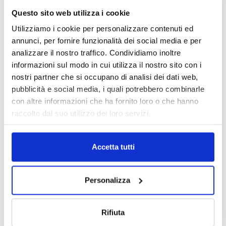
Questo sito web utilizza i cookie
Utilizziamo i cookie per personalizzare contenuti ed
annunci, per fornire funzionalità dei social media e per
analizzare il nostro traffico. Condividiamo inoltre
informazioni sul modo in cui utilizza il nostro sito con i
nostri partner che si occupano di analisi dei dati web,
pubblicità e social media, i quali potrebbero combinarle
con altre informazioni che ha fornito loro o che hanno
raccolto dal suo utilizzo dei loro servizi.
DALLE AZIENDE
Accetta tutti
Notizie sponsorizzate
Prima Assicurazioni: grande
partecipazione alla Convention degli
Personalizza
intermediari partner 2026
1 Luglio 2026
Rifiuta
MAGNIFICA HUMANITAS (l’impatto