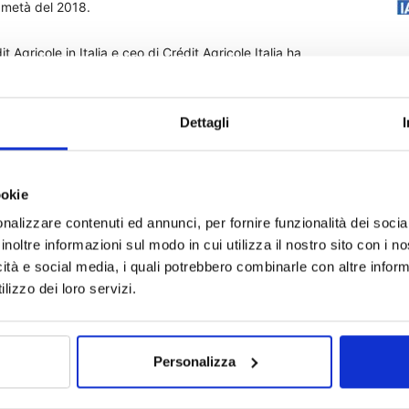
 metà del 2018.
 Agricole in Italia e ceo di Crédit Agricole Italia ha
ltra importante pietra miliare in un anno ricco di eventi
neer da parte di Amundi, l’accordo per l’acquisizione di
bbe essere concluso entro la fine dell’anno, oltre ad
Dettagli
king, Crédit Agricole ha ulteriormente dimostrato il proprio
ercato in termini di dimensioni”. Il gruppo francese intende
alth management verso la clientela high net worth e di
ookie
nalizzare contenuti ed annunci, per fornire funzionalità dei socia
inoltre informazioni sul modo in cui utilizza il nostro sito con i 
 il gruppo Intesa Sanpaolo , primo gestore di masse in
icità e social media, i quali potrebbero combinarle con altre inform
 i francesi solo con Amundi gestiscono 118,61 miliardi.
lizzo dei loro servizi.
30 settembre il primo gestore europeo di fondi è
 arriva anche in questo caso seconda con poco meno di 400
Personalizza