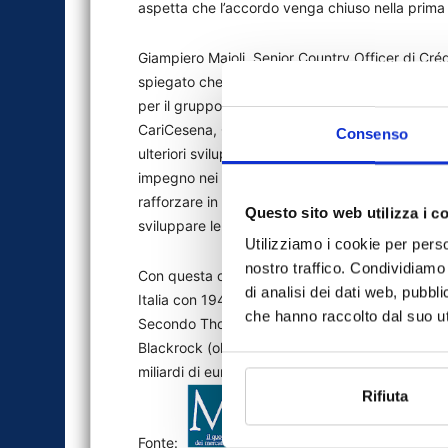
aspetta che l’accordo venga chiuso nella prima
Giampiero Maioli, Senior Country Officer di Crédit
spiegato che “questa operazione costituisce un’a
per il gruppo in Italia. Con l’acquisizione di Pio
CariCesena, CariRim e CR San Miniato, che dovre
Consenso
ulteriori sviluppi nel settore del Commercial Ban
impegno nei confronti dell’Italia, suo secondo m
rafforzare in Italia l’offerta nel settore del we
Questo sito web utilizza i c
sviluppare le sinergie fra le diverse attività.
Utilizziamo i cookie per perso
nostro traffico. Condividiamo 
Con questa operazione Crédite Agricole rincorre
di analisi dei dati web, pubbl
Italia con 194,6 miliardi di euro di Aum, mentre
che hanno raccolto dal suo uti
Secondo Thomson Reuters Lipper, alla data del 
Blackrock (oltre 700 miliardi), mentre Amundi
miliardi di euro.
Rifiuta
Fonte: