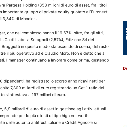
a Pargesa Holding (858 milioni di euro di asset, fra i titoli
un importante gruppo di private equity quotato all’Euronext
il 3,34% di Moncler .
r, che nel complesso hanno il 19,67%, oltre, fra gli altri,
 Is.Co di Isabella Seragnoli (2,57%), Edizione Srl dei
. Braggiotti in questo modo sta uscendo di scena, del resto
ntre il più operativo ad è Claudio Moro. Non è detto che a
nisti. I manager continuano a lavorare come prima, gestendo
D
dipendenti, ha registrato lo scorso anno ricavi netti per
accolto 7,809 miliardi di euro registrando un Cet 1 ratio del
to si attestava a 197 milioni di euro.
 5,9 miliardi di euro di asset in gestione agli attivi attuali
mprende per lo più clienti di tipo high net worth.
 delle autorità antitrust italiane e Crèdit Agricole si