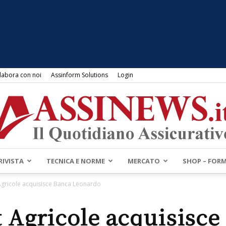
labora con noi
Assinform Solutions
Login
RIVISTA
TECNICA E NORME
MERCATO
SHOP – FOR
Assinews.it
Agricole acquisisce Banca Leonardo
t Agricole acquisisce