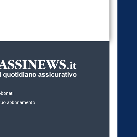
bbonati
l tuo abbonamento