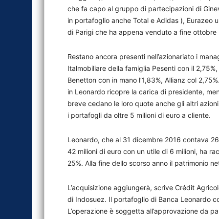
che fa capo al gruppo di partecipazioni di Ginevr
in portafoglio anche Total e Adidas ), Eurazeo 
di Parigi che ha appena venduto a fine ottobre 
Restano ancora presenti nell’azionariato i manage
Italmobiliare della famiglia Pesenti con il 2,75%,
Benetton con in mano l’1,83%, Allianz col 2,75%
in Leonardo ricopre la carica di presidente, me
breve cedano le loro quote anche gli altri azio
i portafogli da oltre 5 milioni di euro a cliente.
Leonardo, che al 31 dicembre 2016 contava 260 
42 milioni di euro con un utile di 6 milioni, ha r
25%. Alla fine dello scorso anno il patrimonio net
L’acquisizione aggiungerà, scrive Crédit Agricole,
di Indosuez. Il portafoglio di Banca Leonardo co
L’operazione è soggetta all’approvazione da parte