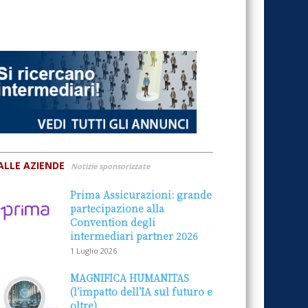
ALLE AZIENDE
Notizie sponsorizzate
Prima Assicurazioni: grande
partecipazione alla
Convention degli
intermediari partner 2026
1 Luglio 2026
MAGNIFICA HUMANITAS
(l’impatto dell’IA sul futuro e
oltre)