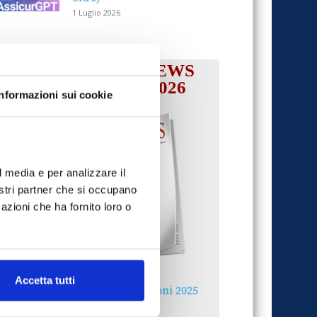
1 Luglio 2026
IL MENSILE ASSINEWS
LUGLIO-AGOSTO 2026
Informazioni sui cookie
l media e per analizzare il
nostri partner che si occupano
azioni che ha fornito loro o
Accetta tutti
Reclami e sanzioni 2025
30 Giugno 2026