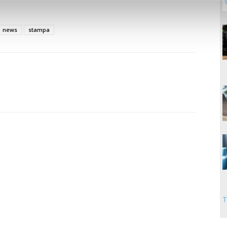
news
stampa
T