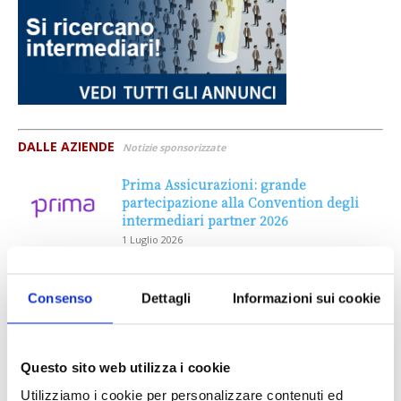
DALLE AZIENDE
Notizie sponsorizzate
Prima Assicurazioni: grande
partecipazione alla Convention degli
intermediari partner 2026
1 Luglio 2026
MAGNIFICA HUMANITAS (l’impatto
dell’IA sul futuro e oltre)
Consenso
Dettagli
Informazioni sui cookie
1 Luglio 2026
Questo sito web utilizza i cookie
IL MENSILE ASSINEWS LUGLIO-
Utilizziamo i cookie per personalizzare contenuti ed