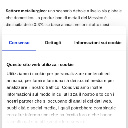
Settore metallurgico
: uno scenario debole a livello sia globale
che domestico. La produzione di metalli del Messico è
diminuita dello 0.3%, su base annua, nei primi otto mesi
dell’anno. Lo scenario rimane delicato nel breve periodo. Da
una prospettiva globale, potrebbe sembrare che la promessa
Consenso
Dettagli
Informazioni sui cookie
cinese di ridurre la sua capacità totale richiederà del tempo
prima di essere messa in atto. Intanto, il mercato domestico
del Messico continuerà a essere parzialmente indebolito dalla
Questo sito web utilizza i cookie
fiacca attività del settore edilizio.
Utilizziamo i cookie per personalizzare contenuti ed
annunci, per fornire funzionalità dei social media e per
TAGS
Coface
Dal mondo
Messico
news
analizzare il nostro traffico. Condividiamo inoltre
informazioni sul modo in cui utilizza il nostro sito con i
nostri partner che si occupano di analisi dei dati web,
pubblicità e social media, i quali potrebbero combinarle
con altre informazioni che ha fornito loro o che hanno
raccolto dal suo utilizzo dei loro servizi.