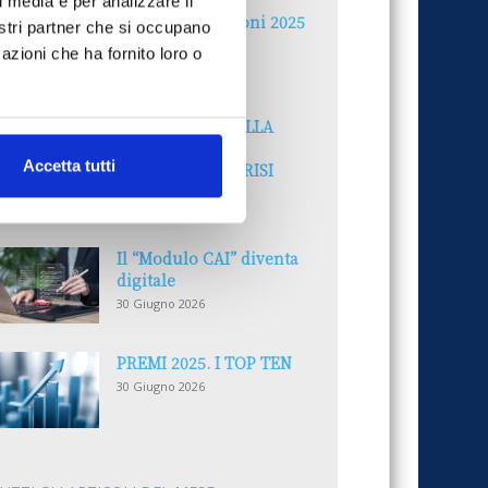
l media e per analizzare il
Reclami e sanzioni 2025
nostri partner che si occupano
30 Giugno 2026
azioni che ha fornito loro o
LA GESTIONE DELLA
REPUTAZIONE.
Accetta tutti
RECENSIONI E CRISI
DIGITALI
30 Giugno 2026
Il “Modulo CAI” diventa
digitale
30 Giugno 2026
PREMI 2025. I TOP TEN
30 Giugno 2026