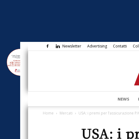
Newsletter
Advertising
Contatti
Col
NEWS
Home
Mercati
USA: i premi per l’assicurazione P
USA: i p