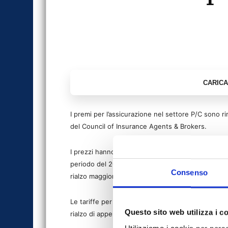
I premi per l’assicurazione nel settore P/C sono ri
del Council of Insurance Agents & Brokers.
I prezzi hanno registrato in media un aumento del
periodo del 2010. Le polizze assicurative dei dip
Consenso
rialzo maggiore: + 4,1% rispetto all’anno scorso.
Le tariffe per l’assicurazione property commercia
Questo sito web utilizza i c
rialzo di appena lo 0,2%.