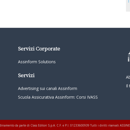
T
Servizi Corporate
Assinform Solutions
Servizi
A
I
Advertising sui canali Assinform
Scuola Assicurativa Assinform: Corsi IVASS
oordinamento da parte di Class Editori S.p.A. C.F. e P.I. 01233600939 Tutti i diritti riservati