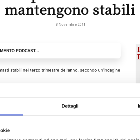
mantengono stabili
8 Novembre 2011
masti stabili nel terzo trimestre dell’anno, secondo un’indagine
lo 0,9%, contro un calo del 5,2% registrato nello stesso
endenti, le cosiddette workers compensation, hanno visto il
Dettagli
le è aumentata del 3%, mentre la RC generale ha registrato un
ookie