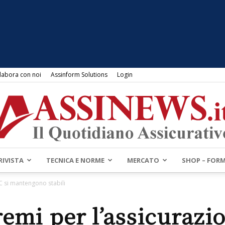
labora con noi
Assinform Solutions
Login
RIVISTA
TECNICA E NORME
MERCATO
SHOP – FOR
Assinews.it
/C si mantengono stabili
remi per l’assicurazio