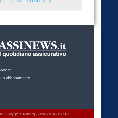
UTTI GLI ARTICOLI DEL MESE
bbonati
l tuo abbonamento
 ASSINEWS.it Copyright © Nume reg 723/2009 ISSN 2499-4170