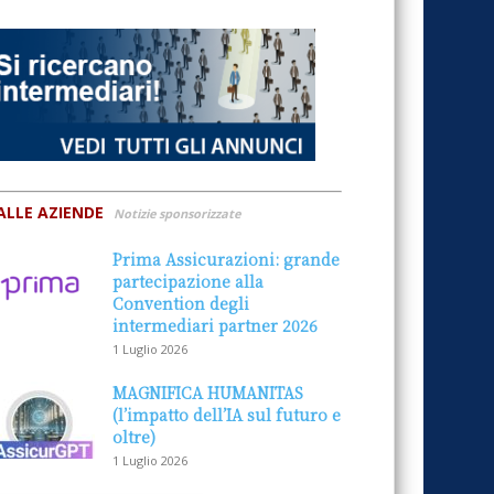
ALLE AZIENDE
Notizie sponsorizzate
Prima Assicurazioni: grande
partecipazione alla
Convention degli
intermediari partner 2026
1 Luglio 2026
MAGNIFICA HUMANITAS
(l’impatto dell’IA sul futuro e
oltre)
1 Luglio 2026