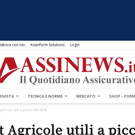
labora con noi
Assinform Solutions
Login
RIVISTA
TECNICA E NORME
MERCATO
SHOP – FOR
Assinews.it
gricole utili a picco del 65%
t Agricole utili a pic