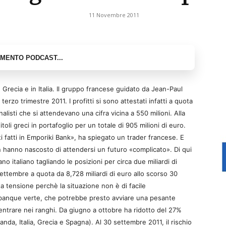
11 Novembre 2011
 Grecia e in Italia. Il gruppo francese guidato da Jean-Paul
terzo trimestre 2011. I profitti si sono attestati infatti a quota
nalisti che si attendevano una cifra vicina a 550 milioni. Alla
toli greci in portafoglio per un totale di 905 milioni di euro.
nti fatti in Emporiki Bank», ha spiegato un trader francese. E
non hanno nascosto di attendersi un futuro «complicato». Di qui
ano italiano tagliando le posizioni per circa due miliardi di
settembre a quota da 8,728 miliardi di euro allo scorso 30
ta tensione perchè la situazione non è di facile
la banque verte, che potrebbe presto avviare una pesante
ientrare nei ranghi. Da giugno a ottobre ha ridotto del 27%
landa, Italia, Grecia e Spagna). Al 30 settembre 2011, il rischio