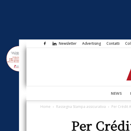
Newsletter
Advertising
Contatti
Col
NEWS
Home
Rassegna Stampa assicurativa
Per Crédit A
Per Crédi