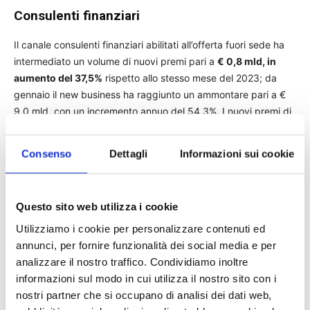
Consulenti finanziari
Il canale consulenti finanziari abilitati all’offerta fuori sede ha
intermediato un volume di nuovi premi pari a
€ 0,8 mld, in
aumento del 37,5%
rispetto allo stesso mese del 2023; da
gennaio il new business ha raggiunto un ammontare pari a €
9,0 mld, con un incremento annuo del 54,3%. I nuovi premi di
ramo I nel mese di agosto hanno contabilizzato un ammontare
pari a € 331 mln (il 39% del new business del canale), il 12,4%
Consenso
Dettagli
Informazioni sui cookie
in più rispetto allo stesso mese del 2023, che, sommato a
quanto emesso da gennaio, raggiunge € 3,8 mld e un
incremento annuo del 46,8%. I nuovi premi di polizze di ramo
Questo sito web utilizza i cookie
III, esclusivamente di tipo unit-linked, nel mese di agosto
hanno registrato un volume pari a € 518 mln (il 61% dell’intera
Utilizziamo i cookie per personalizzare contenuti ed
nuova produzione del canale), il 60,4% in più rispetto
annunci, per fornire funzionalità dei social media e per
all’analogo mese del 2023; da gennaio il volume di nuovi affari
analizzare il nostro traffico. Condividiamo inoltre
è ammontato a € 5,2 mld, con una crescita annua del 60,3%.
informazioni sul modo in cui utilizza il nostro sito con i
Da inizio anno i consulenti finanziari abilitati hanno
nostri partner che si occupano di analisi dei dati web,