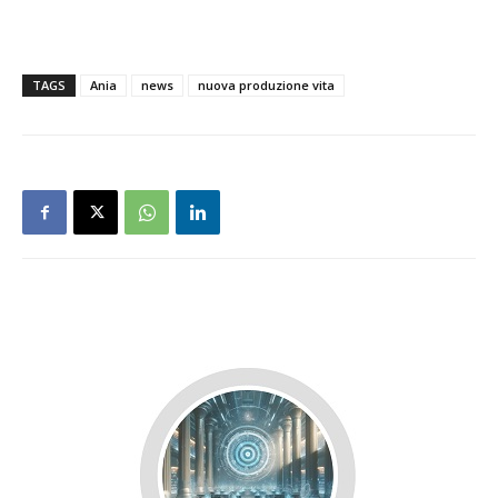
TAGS
Ania
news
nuova produzione vita