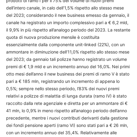
prodotti di ramo I per il 75% del volume di nuovi premi
dell’intero canale, in calo dell’1,5% rispetto allo stesso mese
del 2023; considerando il new business emesso da gennaio, il
canale ha registrato un importo complessivo pari a € 6,2 mld,
il 9,9% in più rispetto all’analogo periodo del 2023. La restante
quota di nuova produzione mensile è costituita
essenzialmente dalla componente unit-linked (22%), con un
ammontare in diminuzione dell’11,0% rispetto allo stesso mese
del 2023; da gennaio tali polizze hanno registrato un volume
premi di € 1,9 mld e un incremento annuo del 16,0%. Nei primi
otto mesi dell’anno il new business dei premi di ramo V è stato
pari a € 185 mln, registrando un incremento di appena lo
0,5%; sempre nello stesso periodo, l’83% dei nuovi premi
relativi a polizze di malattia di lunga durata (ramo IV) è stato
raccolto dalla rete agenziale e diretta per un ammontare di €
41 mln, lo 0,9% in meno rispetto all’analogo periodo dell’anno
precedente, mentre i nuovi contributi derivanti dalla gestione
dei fondi pensione aperti (ramo VI) sono stati pari a € 26 mln,
con un incremento annuo del 35,4%. Relativamente alle