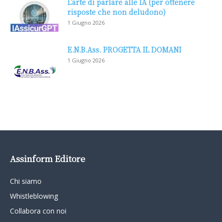
L’arte di parlare alle IA (per ottenere
risposte che non deludono)
1 Giugno 2026
E.N.B.Ass. PROGETTA IL DOMANI
1 Giugno 2026
Assinform Editore
Chi siamo
Whistleblowing
Collabora con noi