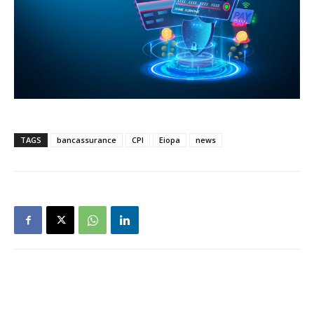
TAGS
bancassurance
CPI
Eiopa
news