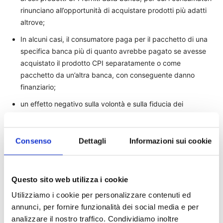
rinunciano all’opportunità di acquistare prodotti più adatti
altrove;
In alcuni casi, il consumatore paga per il pacchetto di una
specifica banca più di quanto avrebbe pagato se avesse
acquistato il prodotto CPI separatamente o come
pacchetto da un’altra banca, con conseguente danno
finanziario;
un effetto negativo sulla volontà e sulla fiducia dei
consumatori di fare acquisti e di prendere decisioni
informate;
Consenso
Dettagli
Informazioni sui cookie
Il consumatore stipula un accordo contrattuale per un
periodo di tempo più lungo di quello necessario per le sue
esigenze personali e incontra difficoltà a cancellare il
Questo sito web utilizza i cookie
prodotto CPI prima del rimborso dell’importo del credito.
Utilizziamo i cookie per personalizzare contenuti ed
CONCLUSIONI
annunci, per fornire funzionalità dei social media e per
analizzare il nostro traffico. Condividiamo inoltre