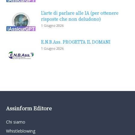
L’arte di parlare alle IA (per ottenere
risposte che non deludono)
1 Giugno 2026
E.N.B.Ass. PROGETTA IL DOMANI
1 Giugno 2026
Assinform Editore
Chi siamo
Whistleblowing