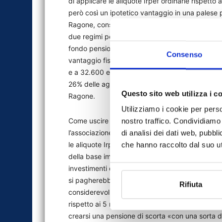
di applicare le aliquote Irpef ordinarie rispetto 
però così un ipotetico vantaggio in una palese 
Ragone, consulente finanziario esperto di previ
due regimi per un lavoratore con un reddito di
fondo pensione e riceve un rendimento medio ann
Consenso
vantaggio fiscale è di 44.050 euro, mentre co
e a 32.600 euro in caso di applicazione di un’a
26% delle agevolazioni attuali ottenendo un risu
Questo sito web utilizza i c
Ragone.
Utilizziamo i cookie per perso
Come uscire dallo stallo. Un suggerimento è arr
nostro traffico. Condividiamo 
l’associazione italiana per la previdenza e l’a
di analisi dei dati web, pubbl
le aliquote Irpef», spiega, «ma allo stesso te
che hanno raccolto dal suo uti
della base imponibile per ogni anni di permanen
investimenti di lungo periodo sottoposti a partic
si pagherebbe l’aliquota Irpef di competenza s
Rifiuta
considerevolmente il prelievo fiscale. Allo ste
rispetto ai 5 mila euro attuali, suggerisce Corbel
crearsi una pensione di scorta «con una sorta d