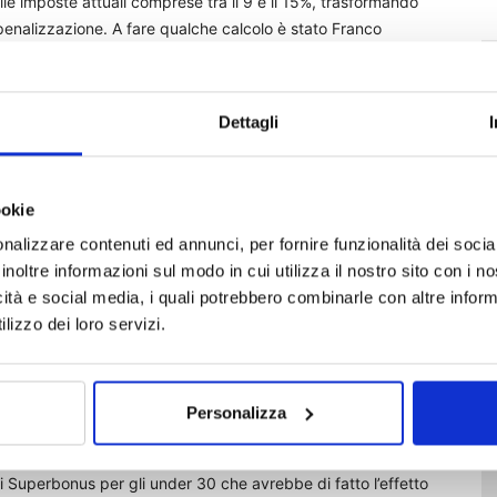
alle imposte attuali comprese tra il 9 e il 15%, trasformando
penalizzazione. A fare qualche calcolo è stato Franco
denza complementare, che ha verificato le differenze tra i
 30.500 euro che versa 5.000 euro l’anno per 20 anni nel
uo del 2,7%: con il sistema attualmente in vigore il
Dettagli
n la proposta della commissione scenderebbe a 20.250 euro
liquota Irpef del 23%. «In pratica si perderebbe dal 54% al
ltato opposto a quello di incentivare le adesioni», aggiunge
ookie
nalizzare contenuti ed annunci, per fornire funzionalità dei socia
ivato da Sergio Corbello, presidente di Assoprevidenza,
inoltre informazioni sul modo in cui utilizza il nostro sito con i 
ssistenza complementare. «Si potrebbe pensare di applicare
icità e social media, i quali potrebbero combinarle con altre inform
mpo sarebbe necessario prevedere un abbattimento del 2%
lizzo dei loro servizi.
za nel fondo pensione, per tenere conto che si tratta di
olari vincoli». In pratica, nel caso di 40 anni di versamenti
olo sul 20% della prestazione alleggerendo
Personalizza
sso tempo bisognerebbe innalzare la soglia di esenzione
lo, e soprattutto avere il coraggio di incentivare i giovani a
i Superbonus per gli under 30 che avrebbe di fatto l’effetto