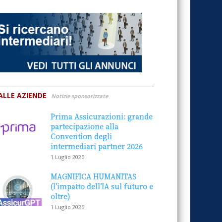
ALLE AZIENDE
Notizie sponsorizzate
Prima Assicurazioni: grande
partecipazione alla
Convention degli
intermediari partner 2026
1 Luglio 2026
MAGNIFICA HUMANITAS
(l’impatto dell’IA sul futuro e
oltre)
1 Luglio 2026