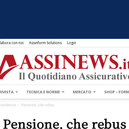
labora con noi
Assinform Solutions
Login
RIVISTA
TECNICA E NORME
MERCATO
SHOP – FOR
Assinews.it
Previdenza
Pensione, che rebus
Pensione, che rebus