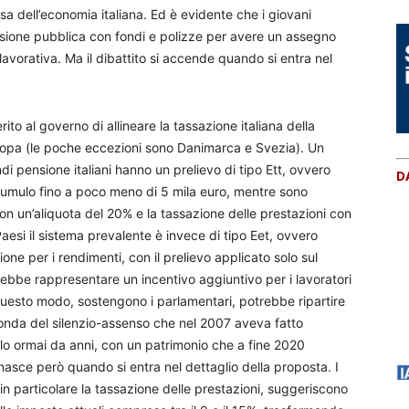
sa dell’economia italiana. Ed è evidente che i giovani
sione pubblica con fondi e polizze per avere un assegno
avorativa. Ma il dibattito si accende quando si entra nel
o al governo di allineare la tassazione italiana della
opa (le poche eccezioni sono Danimarca e Svezia). Un
di pensione italiani hanno un prelievo di tipo Ett, ovvero
D
ccumulo fino a poco meno di 5 mila euro, mentre sono
on un’aliquota del 20% e la tassazione delle prestazioni con
 Paesi il sistema prevalente è invece di tipo Eet, ovvero
one per i rendimenti, con il prelievo applicato solo sul
rebbe rappresentare un incentivo aggiuntivo per i lavoratori
uesto modo, sostengono i parlamentari, potrebbe ripartire
 l’onda del silenzio-assenso che nel 2007 aveva fatto
lo ormai da anni, con un patrimonio che a fine 2020
 nasce però quando si entra nel dettaglio della proposta. I
n particolare la tassazione delle prestazioni, suggeriscono