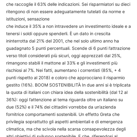
che raccoglie il 63% delle indicazioni. Sei risparmiatori su dieci
ritengono di non essere adeguatamente tutelati da norme e
istituzioni, sensazione
che induce il 35% a non intravedere un investimento ideale e a
tenersi i soldi oppure spenderli. È un dato in crescita
ininterrotta dal 21% del 2001, che nel solo ultimo anno ha
guadagnato 5 punti percentuali. Scende di 6 punti l’attrazione
verso titoli considerati più sicuri, oggi apprezzati dal 25%,
rimangono stabili il mattone al 33% e gli investimenti più
rischiosi al 7%. Nei fatti, aumentano i correntisti (85%, + 4
punti rispetto al 2018) e coloro che approcciano il risparmio
gestito (16%). BOOM SOSTENIBILITÀ In due anni si è triplicata
la quota di italiani con chiara idea della sostenibilità (dal 12 al
36%): oggi l’attenzione al tema riguarda oltre un italiano su
due (52%) e il 74% dei cittadini vorrebbe da un’azienda
fornitrice comportamenti sostenibili. Un effetto Greta che
privilegia soprattutto gli aspetti ambientali e di emergenza
climatica, ma che scivola nella scarsa consapevolezza degli
altri obiettivi di sviluppo sostenibile. E che, riferendosi al