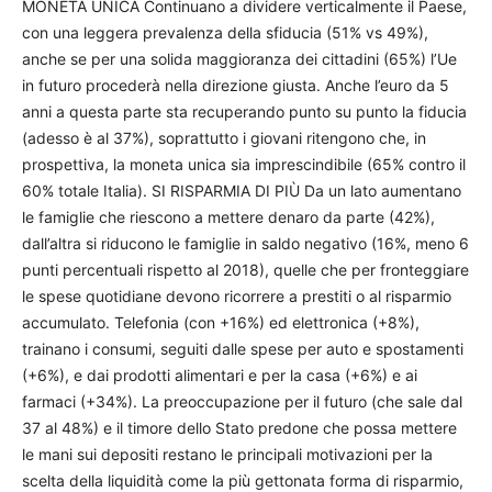
MONETA UNICA Continuano a dividere verticalmente il Paese,
con una leggera prevalenza della sfiducia (51% vs 49%),
anche se per una solida maggioranza dei cittadini (65%) l’Ue
in futuro procederà nella direzione giusta. Anche l’euro da 5
anni a questa parte sta recuperando punto su punto la fiducia
(adesso è al 37%), soprattutto i giovani ritengono che, in
prospettiva, la moneta unica sia imprescindibile (65% contro il
60% totale Italia). SI RISPARMIA DI PIÙ Da un lato aumentano
le famiglie che riescono a mettere denaro da parte (42%),
dall’altra si riducono le famiglie in saldo negativo (16%, meno 6
punti percentuali rispetto al 2018), quelle che per fronteggiare
le spese quotidiane devono ricorrere a prestiti o al risparmio
accumulato. Telefonia (con +16%) ed elettronica (+8%),
trainano i consumi, seguiti dalle spese per auto e spostamenti
(+6%), e dai prodotti alimentari e per la casa (+6%) e ai
farmaci (+34%). La preoccupazione per il futuro (che sale dal
37 al 48%) e il timore dello Stato predone che possa mettere
le mani sui depositi restano le principali motivazioni per la
scelta della liquidità come la più gettonata forma di risparmio,