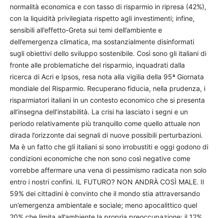
normalità economica e con tasso di risparmio in ripresa (42%),
con la liquidità privilegiata rispetto agli investimenti; infine,
sensibili all’effetto-Greta sui temi dell’ambiente e
dell’emergenza climatica, ma sostanzialmente disinformati
sugli obiettivi dello sviluppo sostenibile. Così sono gli italiani di
fronte alle problematiche del risparmio, inquadrati dalla
ricerca di Acri e Ipsos, resa nota alla vigilia della 95ª Giornata
mondiale del Risparmio. Recuperano fiducia, nella prudenza, i
risparmiatori italiani in un contesto economico che si presenta
all’insegna dell’instabilità. La crisi ha lasciato i segni e un
periodo relativamente più tranquillo come quello attuale non
dirada l’orizzonte dai segnali di nuove possibili perturbazioni.
Ma è un fatto che gli italiani si sono irrobustiti e oggi godono di
condizioni economiche che non sono così negative come
vorrebbe affermare una vena di pessimismo radicata non solo
entro i nostri confini. IL FUTURO? NON ANDRÀ COSÌ MALE. Il
59% dei cittadini è convinto che il mondo stia attraversando
un’emergenza ambientale e sociale; meno apocalittico quel
20% che limita all’ambiente la propria preoccupazione; il 12%