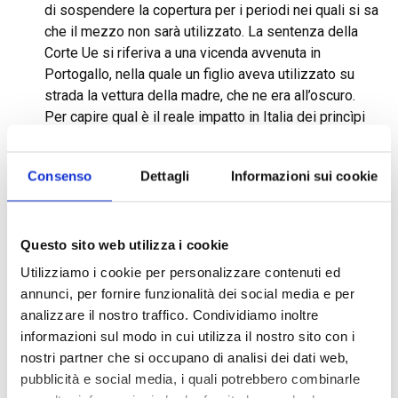
di sospendere la copertura per i periodi nei quali si sa
che il mezzo non sarà utilizzato. La sentenza della
Corte Ue si riferiva a una vicenda avvenuta in
Portogallo, nella quale un figlio aveva utilizzato su
strada la vettura della madre, che ne era all’oscuro.
Per capire qual è il reale impatto in Italia dei princìpi
affermati dagli eurogiudici, occorre distinguere le due
parti in cui la pronuncia può essere divisa.
Consenso
Dettagli
Informazioni sui cookie
Va dimostrata la colpa di chi sottrae le chiavi
Questo sito web utilizza i cookie
Utilizziamo i cookie per personalizzare contenuti ed
Quando una persona prende le chiavi di un veicolo non
annunci, per fornire funzionalità dei social media e per
suo e le consegna a un’altra che poi causa un
analizzare il nostro traffico. Condividiamo inoltre
incidente per aver guidato con grave imprudenza, la
informazioni sul modo in cui utilizza il nostro sito con i
compagnia assicurativa non può rivalersi anche su chi
nostri partner che si occupano di analisi dei dati web,
ha sottratto il veicolo. Resta quindi – in solido con il
pubblicità e social media, i quali potrebbero combinarle
responsabile dell’incidente- solo la responsabilità del