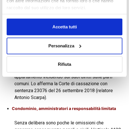
con altre informazioni che ha fornito loro o che hanno
proprietario del veicolo, se non dimostra di essersi
raccolto dal suo utilizzo dei loro servizi.
opposto attivamente alla circolazione del mezzo. Lo
ha stabilito la Cassazione, con l’ordinanza
23450/2018, depositata il 28 settembre 2018.
Accetta tutti
Ascensore, risarcita la perdita di luce
Personalizza
Anche se supera le barriere architettoniche è vietato
«menomare» i diritti altrui. Il condomino del
pianterreno va risarcito se l’ascensore, posizionato
Rifiuta
nella corte comune, limiti aria e luce al suo
appartamento incidendo sui suoi diritti sulle parti
comuni. Lo afferma la Corte di cassazione con
sentenza 23076 del 26 settembre 2018 (relatore
Antonio Scarpa).
Condominio, amministratori a responsabilità limitata
Senza delibera sono poche le omissioni che