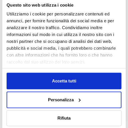
Questo sito web utilizza i cookie
Utilizziamo i cookie per personalizzare contenuti ed
annunci, per fornire funzionalità dei social media e per
analizzare il nostro traffico. Condividiamo inoltre
IL MENSILE ASSINEWS LUGLIO-
informazioni sul modo in cui utilizza il nostro sito con i
AGOSTO 2026
nostri partner che si occupano di analisi dei dati web,
pubblicità e social media, i quali potrebbero combinarle
con altre informazioni che ha fornito loro o che hanno
raccolto dal suo utilizzo dei loro servizi.
Accetta tutti
Personalizza
Rifiuta
Reclami e sanzioni 2025
30 Giugno 2026