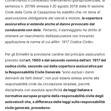
Confermando il consolidato orientamento giurisprudenziale, la
sentenza n. 20786 emessa il 20 agosto 2018 dalla III sezione
Civile della Corte di Cassazione ha stabilito che
«in tema di
assicurazione obbligatoria dei veicoli a motore,
la copertura
assicurativa si estende anche al danno provocato dal
conducente con dolo
. Pertanto, il danneggiato ha diritto di
ottenere un risarcimento dell’assicuratore non trovando
applicazione la norma di cui all’Art. 1917 Codice Civile»
.
Per gli Ermellini la previsione cardine del principio assicurativo
previsto dall’
art. 1900 e dal secondo comma dell’art. 1917 del
codice civile, secondo cui dalla copertura assicurativa per
la Responsabilità Civile Generale
“sono esclusi i danni
derivanti da fatti dolosi”
, non può essere estesa anche alla
responsabilità civile da circolazione stradale, perché
disciplinata con assoluta specificità
da leggi italiane e
normative europee proprie della responsabilità civile degli
autoveicoli che, a differenza delle leggi sulla responsabilità
civile generale, prevedono: