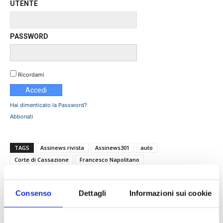
UTENTE
PASSWORD
Ricordami
Hai dimenticato la Password?
Abbonati
TAGS
Assinews rivista
Assinews301
auto
Corte di Cassazione
Francesco Napolitano
Mario Riccardo Oliviero
sinistri
sinistri RCA
Consenso
Dettagli
Informazioni sui cookie