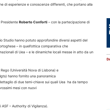
ione di esperienze e conoscenze differenti, che portano alla
il Presidente
Roberto Conforti
– con la partecipazione di
aggio Studio hanno potuto approfondire diversi aspetti del
ortoghese – in quell’ottica comparativa che
azionali di Uea – e le dinamiche locali messe in atto da un
D
ma Rego (Università Nova di Lisbona) e
lgts) hanno fornito una panoramica
ettaglio di due temi-chiave sui quali Uea ha da tempo
 prossimi mesi con nuovi
ti ASF – Authority di Vigilanza).