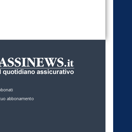
bbonati
l tuo abbonamento