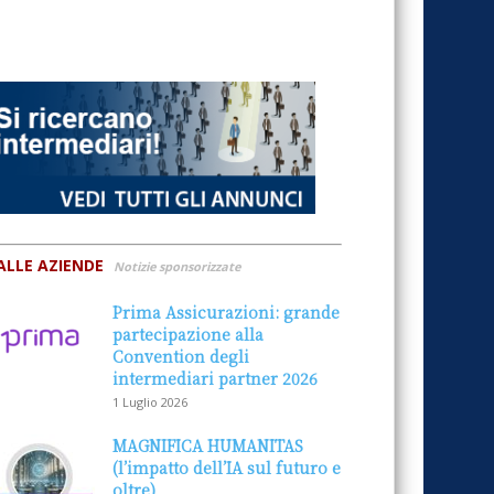
ALLE AZIENDE
Notizie sponsorizzate
Prima Assicurazioni: grande
partecipazione alla
Convention degli
intermediari partner 2026
1 Luglio 2026
MAGNIFICA HUMANITAS
(l’impatto dell’IA sul futuro e
oltre)