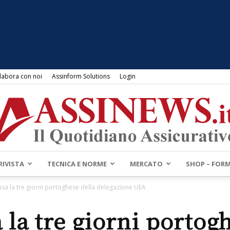
labora con noi
Assinform Solutions
Login
RIVISTA
TECNICA E NORME
MERCATO
SHOP – FOR
Assinews.it
sa la tre giorni portoghese della delegazione UEA
 la tre giorni portogh