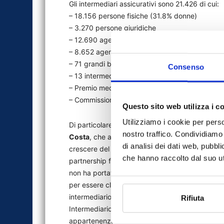
Gli intermediari assicurativi sono 21.426 di cui:
– 18.156 persone fisiche (31.8% donne)
– 3.270 persone giuridiche
– 12.690 agenti “plurimandandatari”
– 8.652 agenti “monomandandatari”
– 71 grandi broker
Consenso
– 13 intermediari di riassicurazione
– Premio medio Rc auto: 180-200 euro
– Commissioni: tendenzialmente intorno al 10%
Questo sito web utilizza i c
Utilizziamo i cookie per perso
Di particolare interesse l’incontro con il direttor
nostro traffico. Condividiamo 
Costa
, che attraverso il racconto della parabo
di analisi dei dati web, pubbl
crescere del 41% tra il 2011 e il 2016, ha descr
che hanno raccolto dal suo uti
partnership forte e strategica con gli Agenti. La
non ha portato la Compagnia a sviluppare un can
per essere clienti Allianz in Portogallo – ha chia
intermediario”.
Rifiuta
Intermediario che vive il rapporto con la Compa
appartenenza, ma non di esclusività: gli oltre 5