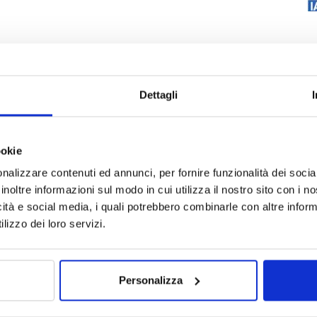
Dettagli
ookie
nalizzare contenuti ed annunci, per fornire funzionalità dei socia
e vendite di Allianz,
Manuel Dias da
inoltre informazioni sul modo in cui utilizza il nostro sito con i 
la evolutiva che ha portato la Compagnia a
icità e social media, i quali potrebbero combinarle con altre inform
itto un modello di business basato su una
lizzo dei loro servizi.
 decisa accelerazione sul fronte digital
ale di vendita diretta, “l’unico modo
rito Costa – è attraverso un
Personalizza
gnia con forte senso di
.700 agenti Allianz sono per la maggior