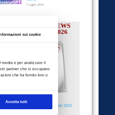
1 Luglio 2026
IL MENSILE ASSINEWS
LUGLIO-AGOSTO 2026
Informazioni sui cookie
l media e per analizzare il
nostri partner che si occupano
azioni che ha fornito loro o
Accetta tutti
Reclami e sanzioni 2025
30 Giugno 2026