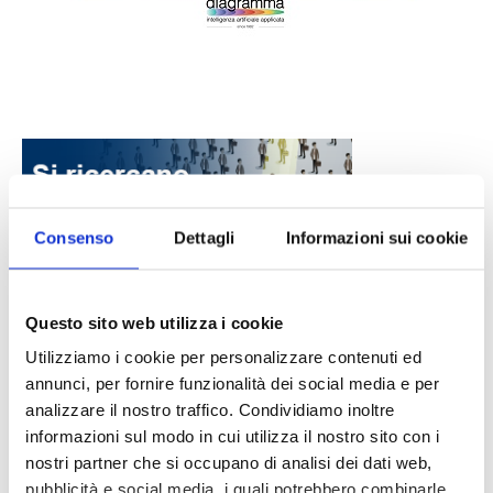
Consenso
Dettagli
Informazioni sui cookie
DALLE AZIENDE
Questo sito web utilizza i cookie
Notizie sponsorizzate
Utilizziamo i cookie per personalizzare contenuti ed
Prima Assicurazioni: grande
annunci, per fornire funzionalità dei social media e per
partecipazione alla Convention degli
analizzare il nostro traffico. Condividiamo inoltre
intermediari partner 2026
informazioni sul modo in cui utilizza il nostro sito con i
1 Luglio 2026
nostri partner che si occupano di analisi dei dati web,
MAGNIFICA HUMANITAS (l’impatto
pubblicità e social media, i quali potrebbero combinarle