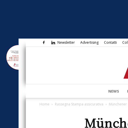
Newsletter
Advertising
Contatti
Col
NEWS
Home
Rassegna Stampa assicurativa
Münchener R
Münche