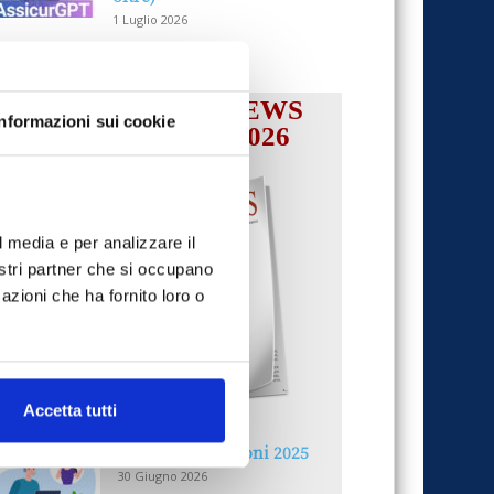
1 Luglio 2026
IL MENSILE ASSINEWS
Informazioni sui cookie
LUGLIO-AGOSTO 2026
l media e per analizzare il
nostri partner che si occupano
azioni che ha fornito loro o
Accetta tutti
Reclami e sanzioni 2025
30 Giugno 2026