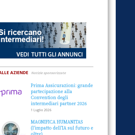
ALLE AZIENDE
Notizie sponsorizzate
Prima Assicurazioni: grande
partecipazione alla
Convention degli
intermediari partner 2026
1 Luglio 2026
MAGNIFICA HUMANITAS
(l’impatto dell’IA sul futuro e
oltre)