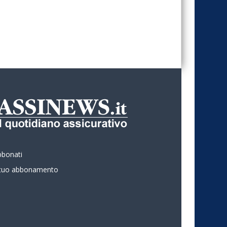
bbonati
l tuo abbonamento