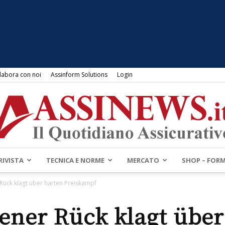
labora con noi
Assinform Solutions
Login
RIVISTA
TECNICA E NORME
MERCATO
SHOP – FOR
Assinews.it
ück klagt über harten Preiskampf
ner Rück klagt über