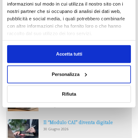
informazioni sul modo in cui utilizza il nostro sito con i
nostri partner che si occupano di analisi dei dati web,
pubblicità e social media, i quali potrebbero combinarle
con altre informazioni che ha fornito loro o che hanno
raccolto dal suo utilizzo dei loro servizi.
Accetta tutti
Reclami e sanzioni 2025
30 Giugno 2026
Personalizza
LA GESTIONE DELLA REPUTAZIONE.
Rifiuta
RECENSIONI E CRISI DIGITALI
30 Giugno 2026
Il “Modulo CAI” diventa digitale
30 Giugno 2026