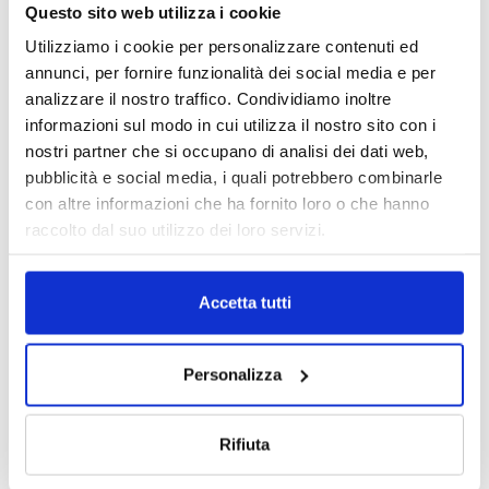
Questo sito web utilizza i cookie
Utilizziamo i cookie per personalizzare contenuti ed
annunci, per fornire funzionalità dei social media e per
analizzare il nostro traffico. Condividiamo inoltre
IL MENSILE ASSINEWS LUGLIO-
informazioni sul modo in cui utilizza il nostro sito con i
AGOSTO 2026
nostri partner che si occupano di analisi dei dati web,
pubblicità e social media, i quali potrebbero combinarle
con altre informazioni che ha fornito loro o che hanno
raccolto dal suo utilizzo dei loro servizi.
Accetta tutti
Personalizza
Rifiuta
Reclami e sanzioni 2025
30 Giugno 2026