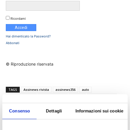
Ricordami
Hai dimenticato la Password?
Abbonati
© Riproduzione riservata
TAGS
Assinews rivista
assinews356
auto
Bianca Pascotto
giurisprudenza
sinistro
targa straniera
Consenso
Dettagli
Informazioni sui cookie