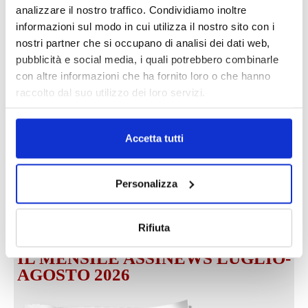
analizzare il nostro traffico. Condividiamo inoltre
informazioni sul modo in cui utilizza il nostro sito con i
nostri partner che si occupano di analisi dei dati web,
pubblicità e social media, i quali potrebbero combinarle
DALLE AZIENDE
con altre informazioni che ha fornito loro o che hanno
Notizie sponsorizzate
raccolto dal suo utilizzo dei loro servizi.
Prima Assicurazioni: grande
partecipazione alla Convention degli
intermediari partner 2026
Accetta tutti
1 Luglio 2026
MAGNIFICA HUMANITAS (l’impatto
Personalizza
dell’IA sul futuro e oltre)
1 Luglio 2026
Rifiuta
IL MENSILE ASSINEWS LUGLIO-
AGOSTO 2026