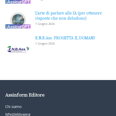
L’arte di parlare alle IA (per ottenere
risposte che non deludono)
1 Giugno 2026
E.N.B.Ass. PROGETTA IL DOMANI
1 Giugno 2026
Assinform Editore
Chi siamo
Whistleblowing