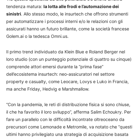
tendenza matura:
la lotta alle frodi e l’automazione dei
sinistri
. Allo stesso modo, le insurtech che offrono strumenti
per automatizzare i processi interni e/o le relazioni con gli
assicurati hanno un futuro brillante, come la società francese
Golem.ai o la tedesca Omni.us.
Il primo trend individuato da Klein Blue e Roland Berger nel
loro studio (con un punteggio potenziale di quattro su cinque)
comprende attori emersi durante la “prima fase”
dell’ecosistema insurtech: neo-assicuratori nel settore
property e casualty, come Leocare, Lovys e Luko in Francia,
ma anche Friday, Hedvig e Marshmallow.
“Con la pandemia, le reti di distribuzione fisica si sono chiuse,
il che ha favorito il loro sviluppo”, afferma Salim Echoukry. Per
fare un parallelo con le difficoltà incontrate oltreoceano da
precursori come Lemonade e Metromile, va notato che “questi
ultimi hanno privilegiato una strategia di acquisizione basata