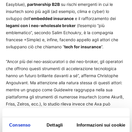
Easyblue),
partnership B2B
su rischi emergenti in cui le
insurtech sono più agili (ad esempio, clima e cyber) lo
sviluppo dell’
embedded insurance
e il rafforzamento dei
legami con i neo-wholesale broker
(l’esempio “più
emblematico”, secondo Salim Echoukry, è la compagnia
francese +Simple) e, infine, facendo appello agli attori che
sviluppano ciò che chiamano “
tech for insurance
“.
“Ancor più dei neo-assicuratori o dei neo-broker, gli operatori
che offrono questi strumenti di accelerazione tecnologica
hanno un futuro brillante davanti a sé”, afferma Christophe
Angoulvant. Ma attenzione alla natura stessa di questi attori:
mentre un gruppo come Guidewire raggruppa nella sua
piattaforma gli strumenti di numerose insurtech (come Akur8,
Friss, Zelros, ecc.), lo studio rileva invece che Axa può
lanciare le proprie piattaforme. La sua “Digital Health Platform”
(DHP) è stata creata nel 2020 con l’aiuto di Microsoft, seguita
Consenso
Dettagli
Informazioni sui cookie
recentemente dalla sua “Digital Commercial Platform”.