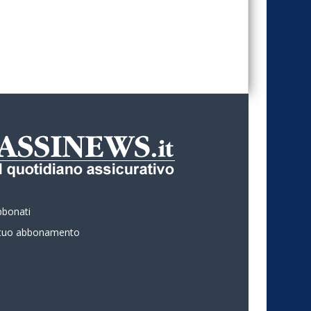
bbonati
l tuo abbonamento