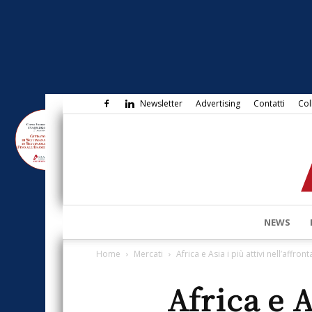
Newsletter
Advertising
Contatti
Col
NEWS
Home
Mercati
Africa e Asia i più attivi nell’affron
Africa e A