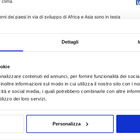
 clima.
i dei paesi in via di sviluppo di Africa e Asia sono in testa
aesi asiatici hanno governi relativamente forti ed efficaci e
parati burocratici capaci di metterle in pratica. Due esempi
punteggio elevato in virtù dei loro piani di transizione
Dettagli
icani, tra cui Camerun, Repubblica Centrafricana, Repubblica
ookie
mbico, Uganda e il Senegal, che ha ottenuto il massimo
nalizzare contenuti ed annunci, per fornire funzionalità dei socia
atistiche.
inoltre informazioni sul modo in cui utilizza il nostro sito con i 
icità e social media, i quali potrebbero combinarle con altre inform
lizzo dei loro servizi.
Personalizza