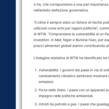
o tre, che corrispondono a una pari importanza a
nell’ambito dell’azione governativa.
“
Il clima è sempre stato un fattore di rischio pol
utilizzati come armi per ragioni politiche”,
comme
di WTW
. “Comprendere la vulnerabilità di un Pa
investitori. In Mali, Niger e Burkina Faso, per 
prezzi alimentari globali stanno contribuendo all’
L’indagine statistica di WTW ha identificato tre
Vulnerabilità
. I governi dei paesi in via di s
cambiamento climatico sembrano mostrare un
emissioni.
Forza dello Stato
. I paesi con un apparato 
impegno nelle politiche ambientali.
Introiti da petrolio e gas
. I paesi che guadag