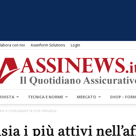
labora con noi
Assinform Solutions
Login
RIVISTA
TECNICA E NORME
MERCATO
SHOP – FOR
Assinews.it
tare e contrastare la crisi climatica
sia i più attivi nell’a