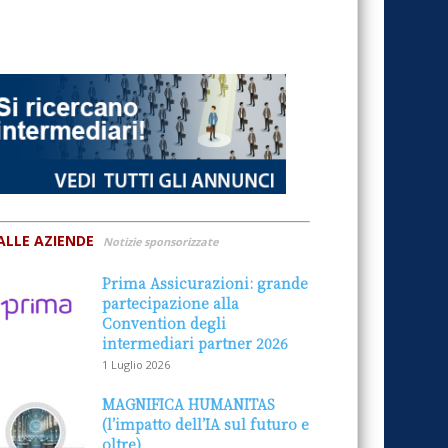
ALLE AZIENDE
Notizie sponsorizzate
Prima Assicurazioni: grande
partecipazione alla
Convention degli
intermediari partner 2026
1 Luglio 2026
MAGNIFICA HUMANITAS
(l’impatto dell’IA sul futuro e
oltre)