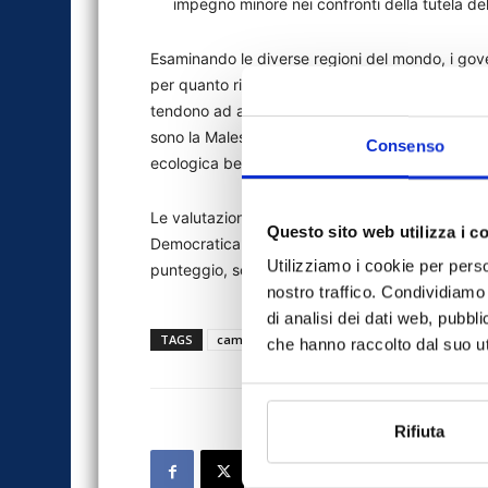
impegno minore nei confronti della tutela del
Esaminando le diverse regioni del mondo, i govern
per quanto riguarda l’impegno sul clima. Molti P
tendono ad avere politiche ben strutturate e ap
sono la Malesia e la Cina, che hanno ottenuto un 
Consenso
ecologica ben sviluppati.
Le valutazioni degli esperti per molti paesi afr
Questo sito web utilizza i c
Democratica del Congo, Etiopia, Marocco, Moza
Utilizziamo i cookie per perso
punteggio, sono state superiori alle previsioni st
nostro traffico. Condividiamo 
di analisi dei dati web, pubbl
TAGS
cambiamento climatico
news
WTW
che hanno raccolto dal suo uti
Rifiuta