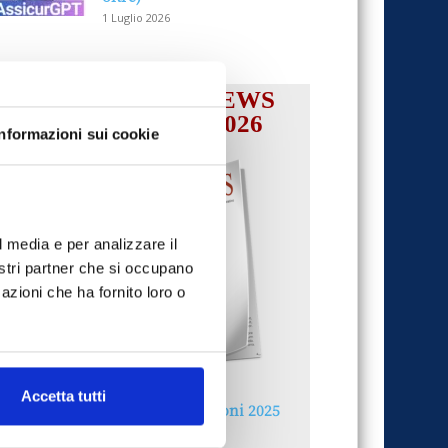
1 Luglio 2026
IL MENSILE ASSINEWS
LUGLIO-AGOSTO 2026
Informazioni sui cookie
l media e per analizzare il
nostri partner che si occupano
azioni che ha fornito loro o
Accetta tutti
Reclami e sanzioni 2025
30 Giugno 2026