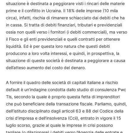
situazione è destinata a peggiorare visti i rincari delle materie
prime e il conflitto in Ucraina. Il 18% delle imprese (10 mila
circa), infatti, rischia di rimanere schiacciato dai debiti che ha
in cassa. Si tratta di debiti finanziari, tributari e previdenziali
ossia non quelli verso i fornitori (i debiti commerciali), ma verso
il Fisco e gli enti previdenziali e quelli contratti per ottenere
liquidità. Ed è per questa loro natura che questi debiti
producono a loro volta interessi, e quindi, in prospettiva, la
situazione di queste società è destinata a peggiorare a causa
dell’atteso aumento del costo del denaro.
A fornire il quadro delle società di capitali italiane a rischio
default è un’indagine condotta dallo studio di consulenza Pwc
Tls, secondo la quale è proprio questa fetta di imprenditori
che può beneficiare della transazione fiscale. Parliamo, quindi,
dell’istituto disciplinato dagli articoli 63 e 88 del Codice della
crisi d’impresa e dell’insolvenza (Ccii), entrato in vigore il 15
luglio scorso, grazie al quale le imprese in crisi possono
tagliare (o dilazionare) i debiti verso l’Agenzia delle entrate e