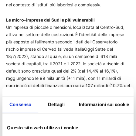
nel contesto di istituti più laboriosi e complessi».
Le micro-imprese del Sud le più vulnerabili
Un’impresa di piccole dimensioni, localizzata al Centro-Sud,
attiva nel settore delle costruzioni. È l’identikit delle imprese
più esposte al fallimento secondo i dati dell’Osservatorio
rischio imprese di Cerved (si veda ItaliaOggi Sette del
18/7/2022), stando al quale, su un campione di 618 mila
società di capitali, tra il 2021 e il 2022, le società a rischio di
default sono cresciute quasi del 2% (dal 14,4% al 16,1%),
raggiungendo le 99 mila unità (+11 mila), con 11 miliardi di
euro in più di debiti finanziari, ora pari a 107 miliardi (10,7% del
totale). Se poi si considerano anche le società cosiddette
“vulnerabili”, che nel triennio 2019-2022 sono passate dal
Consenso
Dettagli
Informazioni sui cookie
29,3% (181 mila) al 32,6% (201 mila), i debiti finanziari
crescono di altri 195,8 miliardi (+28 miliardi), pari al 19,5% del
totale.
Questo sito web utilizza i cookie