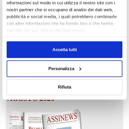
informazioni sul modo in cui utilizza il nostro sito con i
nostri partner che si occupano di analisi dei dati web,
DALLE AZIENDE
Notizie sponsorizzate
pubblicità e social media, i quali potrebbero combinarle
con altre informazioni che ha fornito loro o che hanno
Prima Assicurazioni: grande
raccolto dal suo utilizzo dei loro servizi.
partecipazione alla Convention degli
intermediari partner 2026
1 Luglio 2026
Accetta tutti
MAGNIFICA HUMANITAS (l’impatto
dell’IA sul futuro e oltre)
Personalizza
1 Luglio 2026
Rifiuta
IL MENSILE ASSINEWS LUGLIO-
AGOSTO 2026