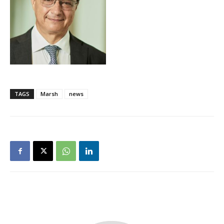
TAGS
Marsh
news