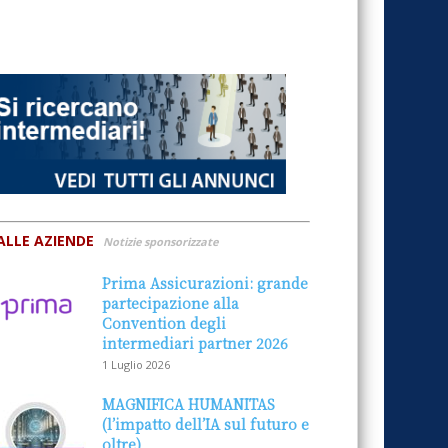
ALLE AZIENDE
Notizie sponsorizzate
Prima Assicurazioni: grande
partecipazione alla
Convention degli
intermediari partner 2026
1 Luglio 2026
MAGNIFICA HUMANITAS
(l’impatto dell’IA sul futuro e
oltre)