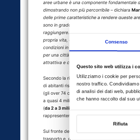
aree urbane è una componente fondamentale dell
dimostrando non più percorribile –
dichiara
Mar
delle prime caratteristiche a rendere queste aree
sono in grado di offrire in primo luogo ai loro cit
raggiungere. Accessibilità per i più fragili signifi
propria vita, con una generale e complessiva migli
Consenso
condizioni in cui risorse/competenze e talenti 
per una città significa condannarsi a non valori
attrattiva e così competitiva
”.
Questo sito web utilizza i c
Utilizziamo i cookie per perso
Secondo la ricerca, tra 40 anni, l’Italia sarà me
nostro traffico. Condividiamo 
di abitanti rispetto agli attuali
60 milioni
, -10%)
di analisi dei dati web, pubbl
(gli over 74 cresceranno del 70%) e da un incr
che hanno raccolto dal suo uti
a quasi 4 milioni di unità). In particolare, aume
(
da 2 a 3 milioni
) e, fra queste gli over 74 pas
rappresenteranno il 64,1% della popolazione con 
Rifiuta
Sul fronte della mobilità,
oltre 2 milioni
di perso
trasporto e, di questi, uno su due sarà conduce