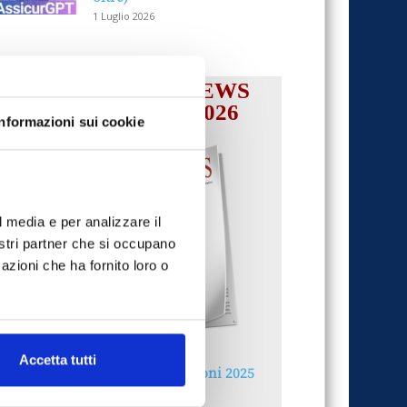
1 Luglio 2026
IL MENSILE ASSINEWS
LUGLIO-AGOSTO 2026
Informazioni sui cookie
l media e per analizzare il
nostri partner che si occupano
azioni che ha fornito loro o
Accetta tutti
Reclami e sanzioni 2025
30 Giugno 2026