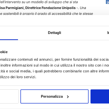
’intervento su un modello di sviluppo che si sta
isa Parmigiani, Direttrice Fondazione Unipolis
-.
Una
 sostenibili è proprio il grado di accessibilità che le stesse
tadini, ma altresì a tutti coloro che la città devono
ca migliore accessibilità per tutti in tutte le fasi della
or qualità della vita, riduzione dei fattori di stress e di
Dettagli
possono essere impiegati al meglio. Non essere accessibile
zzare tutte le opportunità, significa quindi essere meno
ookie
nalizzare contenuti ed annunci, per fornire funzionalità dei socia
no popolata rispetto a quella attuale (poco più di
55 milioni
inoltre informazioni sul modo in cui utilizza il nostro sito con i 
 e caratterizzata da un invecchiamento della popolazione
icità e social media, i quali potrebbero combinarle con altre inform
emento del numero delle persone con disabilità (+25%, pari
lizzo dei loro servizi.
nterà del
51%
il numero delle persone con disabilità over 64
seranno
da 1,5 a 2,5 milioni
. Nel 2060 gli over 74
disabilità rispetto all’attuale 47,6%.
Personalizza
ne con disabilità utilizzeranno regolarmente mezzi di
nte d’auto. Nel confronto con il 2060, come evidenziato,