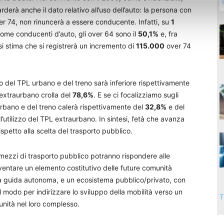
rderà anche il dato relativo all’uso dell’auto: la persona con
er 74, non rinuncerà a essere conducente. Infatti, su
1
come conducenti d’auto, gli over 64 sono il
50,1%
e, fra
 si stima che si registrerà un incremento di
115.000
over 74
’uso del TPL urbano e del treno sarà inferiore rispettivamente
 extraurbano crolla del
78,6%
. E se ci focalizziamo sugli
L urbano e del treno calerà rispettivamente del
32,8%
e del
l’utilizzo del TPL extraurbano. In sintesi, l’età che avanza
spetto alla scelta del trasporto pubblico.
 mezzi di trasporto pubblico potranno rispondere alle
ventare un elemento costitutivo delle future comunità
to a guida autonoma, e un ecosistema pubblico/privato, con
l modo per indirizzare lo sviluppo della mobilità verso un
T
unità nel loro complesso.