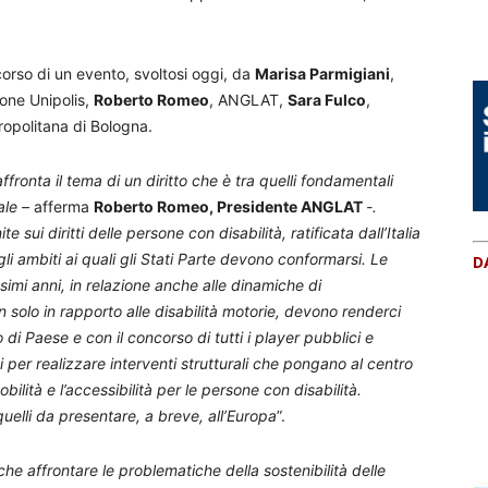
 corso di un evento, svoltosi oggi, da
Marisa Parmigiani
,
one Unipolis,
Roberto Romeo
, ANGLAT,
Sara Fulco
,
ropolitana di Bologna.
fronta il tema di un diritto che è tra quelli fondamentali
ale –
afferma
Roberto Romeo, Presidente ANGLAT
-.
 sui diritti delle persone con disabilità, ratificata dall’Italia
gli ambiti ai quali gli Stati Parte devono conformarsi. Le
D
simi anni, in relazione anche alle dinamiche di
olo in rapporto alle disabilità motorie, devono renderci
o di Paese e con il concorso di tutti i player pubblici e
ti per realizzare interventi strutturali che pongano al centro
bilità e l’accessibilità per le persone con disabilità.
uelli da presentare, a breve, all’Europa
”.
he affrontare le problematiche della sostenibilità delle