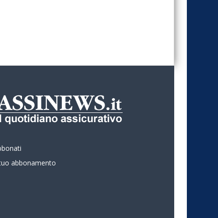
bbonati
l tuo abbonamento