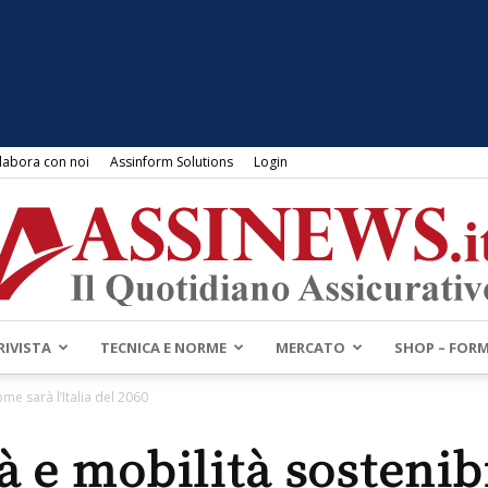
labora con noi
Assinform Solutions
Login
RIVISTA
TECNICA E NORME
MERCATO
SHOP – FOR
Assinews.it
ome sarà l’Italia del 2060
tà e mobilità sostenib