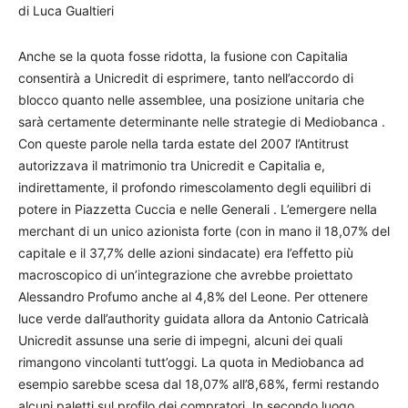
di Luca Gualtieri
Anche se la quota fosse ridotta, la fusione con Capitalia
consentirà a Unicredit di esprimere, tanto nell’accordo di
blocco quanto nelle assemblee, una posizione unitaria che
sarà certamente determinante nelle strategie di Mediobanca .
Con queste parole nella tarda estate del 2007 l’Antitrust
autorizzava il matrimonio tra Unicredit e Capitalia e,
indirettamente, il profondo rimescolamento degli equilibri di
potere in Piazzetta Cuccia e nelle Generali . L’emergere nella
merchant di un unico azionista forte (con in mano il 18,07% del
capitale e il 37,7% delle azioni sindacate) era l’effetto più
macroscopico di un’integrazione che avrebbe proiettato
Alessandro Profumo anche al 4,8% del Leone. Per ottenere
luce verde dall’authority guidata allora da Antonio Catricalà
Unicredit assunse una serie di impegni, alcuni dei quali
rimangono vincolanti tutt’oggi. La quota in Mediobanca ad
esempio sarebbe scesa dal 18,07% all’8,68%, fermi restando
alcuni paletti sul profilo dei compratori. In secondo luogo