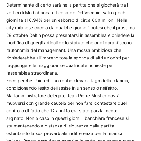
Determinante di certo sarà nella partita che si giocherà tra i
vertici di Mediobanca e Leonardo Del Vecchio, salito pochi
giorni fa al 6,94% per un esborso di circa 600 milioni. Nella
city milanese circola da qualche giorno l’ipotesi che il prossimo
28 ottobre Delfin possa presentarsi in assemblea e chiedere la
modifica di quegli articoli dello statuto che oggi garantiscono
l’autonomia del management. Una mossa ambiziosa che
richiederebbe all’imprenditore la sponda di altri azionisti per
raggiungere le maggioranze qualificate richieste per
l’assemblea straordinaria.
Ecco perché Unicredit potrebbe rilevarsi l’ago della bilancia,
condizionando l’esito dell’assise in un senso o nell’altro.
Ma l’amministratore delegato Jean Pierre Mustier dovrà
muoversi con grande cautela per non farsi contestare quel
controllo di fatto che 12 anni fa era stato parzialmente
arginato. Non a caso in questi giorni il banchiere francese si
sta mantenendo a distanza di sicurezza dalla partita,
ostentando la sua proverbiale indifferenza per la finanza
italiana. Presto però dovrà scoprire le carte, con conseguenze