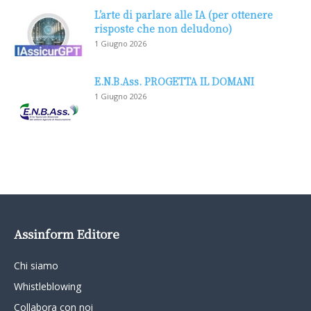
L’arte di parlare alle IA (per ottenere
risposte che non deludono)
1 Giugno 2026
E.N.B.Ass. PROGETTA IL DOMANI
1 Giugno 2026
Assinform Editore
Chi siamo
Whistleblowing
Collabora con noi