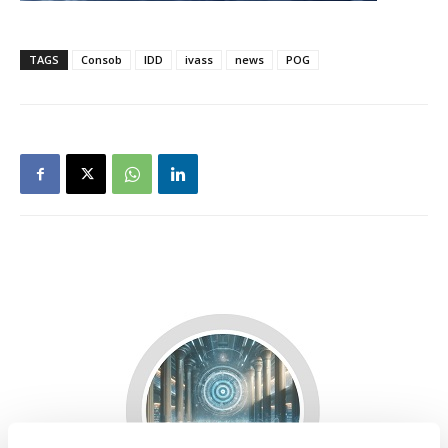
TAGS
Consob
IDD
ivass
news
POG