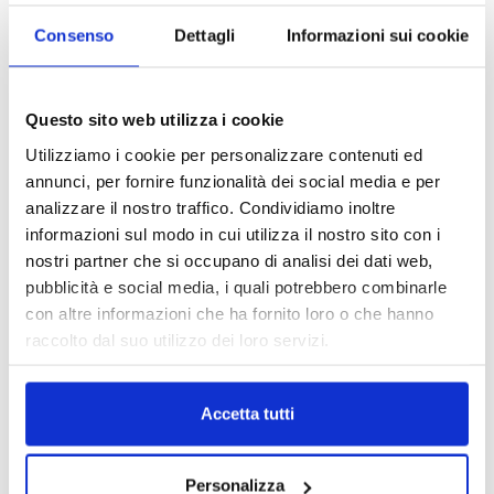
Consenso
Dettagli
Informazioni sui cookie
Questo sito web utilizza i cookie
Utilizziamo i cookie per personalizzare contenuti ed
annunci, per fornire funzionalità dei social media e per
analizzare il nostro traffico. Condividiamo inoltre
informazioni sul modo in cui utilizza il nostro sito con i
nostri partner che si occupano di analisi dei dati web,
pubblicità e social media, i quali potrebbero combinarle
con altre informazioni che ha fornito loro o che hanno
raccolto dal suo utilizzo dei loro servizi.
DALLE AZIENDE
Notizie sponsorizzate
Accetta tutti
Prima Assicurazioni: grande
partecipazione alla Convention degli
Personalizza