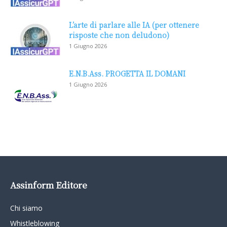
L’arte di parlare alle IA (per ottenere
risposte che non deludono)
1 Giugno 2026
E.N.B.Ass. PROGETTA IL DOMANI
1 Giugno 2026
Assinform Editore
Chi siamo
Whistleblowing