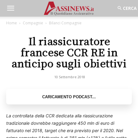
Home
Compagnie
Bilanci Compagnie
Il riassicuratore
francese CCR RE in
anticipo sugli obiettivi
10 Settembre 2018
La controllata della CCR dedicata alla riassicurazione
tradizionale dovrebbe raggiungere 450 mln di euro di
fatturato nel 2018, target che era previsto per il 2020. Nel
primo semestre il fatturato è di 381 mln (+12%) e l’utile netto