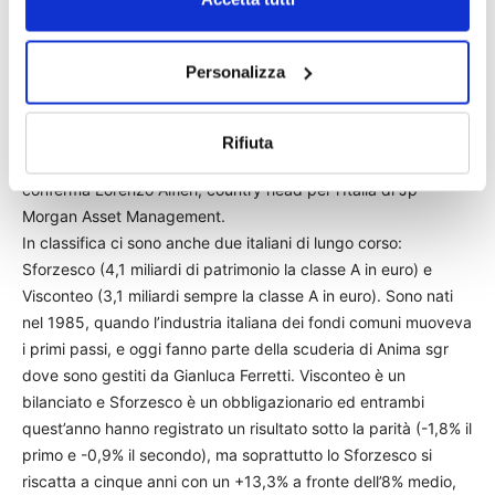
Un altro bilanciato tra i primi per masse è il Jpm Global Income
le cui classi a distribuzione dei dividendi hanno attirato molti
sottoscrittori italiani in cerca di alternative ai Btp. «A guidare la
Personalizza
raccolta del Jpm Global Income negli ultimi anni e a renderlo
una soluzione tra le più apprezzate è stata proprio la
necessità di affidarsi a una soluzione flessibile e, soprattutto,
Rifiuta
in grado di offrire agli investitori un flusso di reddito»,
conferma Lorenzo Alfieri, country head per l’Italia di Jp
Morgan Asset Management.
In classifica ci sono anche due italiani di lungo corso:
Sforzesco (4,1 miliardi di patrimonio la classe A in euro) e
Visconteo (3,1 miliardi sempre la classe A in euro). Sono nati
nel 1985, quando l’industria italiana dei fondi comuni muoveva
i primi passi, e oggi fanno parte della scuderia di Anima sgr
dove sono gestiti da Gianluca Ferretti. Visconteo è un
bilanciato e Sforzesco è un obbligazionario ed entrambi
quest’anno hanno registrato un risultato sotto la parità (-1,8% il
primo e -0,9% il secondo), ma soprattutto lo Sforzesco si
riscatta a cinque anni con un +13,3% a fronte dell’8% medio,