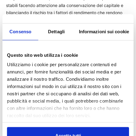
stabili facendo attenzione alla conservazione del capitale e
bilanciando il rischio tra i fattori di rendimento che rendono
bene durante le fasi di crescita e quelli che funzionano meglio
in periodi di recessione. «È un fondo adatto a tutte le stagioni
Consenso
Dettagli
Informazioni sui cookie
e può essere utilizzato per la parte principale dei portafogli
dei clienti», spiega il gruppo.
Un’impostazione che dà il meglio di sé nel lungo periodo dato
Questo sito web utilizza i cookie
che il fondo bilanciato a cinque anni registra un rendimento
del 19% (classe Bp in euro) piazzandosi primo nella top ten
Utilizziamo i cookie per personalizzare contenuti ed
dei prodotti più grandi, della sua categoria, mentre da
annunci, per fornire funzionalità dei social media e per
gennaio di quest’anno fa il -2,3%. E proprio per via dell’elevata
analizzare il nostro traffico. Condividiamo inoltre
raccolta registrata dal suo lancio (nel 2005) che nel settembre
informazioni sul modo in cui utilizza il nostro sito con i
di due anni fa il gruppo aveva deciso di sospendere
nostri partner che si occupano di analisi dei dati web,
temporaneamente le sottoscrizioni di nuovi investitori per
pubblicità e social media, i quali potrebbero combinarle
consentire al gestore di continuare a investire in maniera
con altre informazioni che ha fornito loro o che hanno
efficace. Il comparto è poi stato riaperto nel corso degli ultimi
raccolto dal suo utilizzo dei loro servizi.
sei mesi.
Accetta tutti