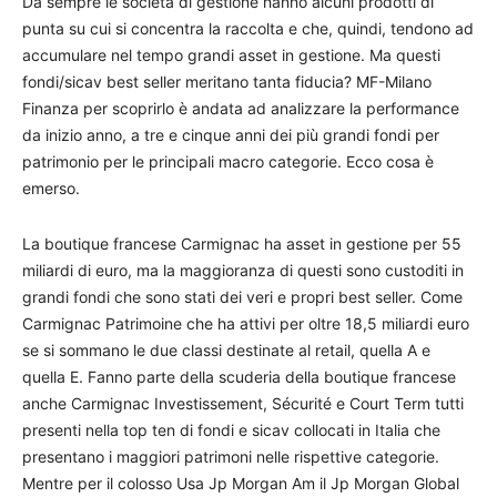
Da sempre le società di gestione hanno alcuni prodotti di
punta su cui si concentra la raccolta e che, quindi, tendono ad
accumulare nel tempo grandi asset in gestione. Ma questi
fondi/sicav best seller meritano tanta fiducia? MF-Milano
Finanza per scoprirlo è andata ad analizzare la performance
da inizio anno, a tre e cinque anni dei più grandi fondi per
patrimonio per le principali macro categorie. Ecco cosa è
emerso.
La boutique francese Carmignac ha asset in gestione per 55
miliardi di euro, ma la maggioranza di questi sono custoditi in
grandi fondi che sono stati dei veri e propri best seller. Come
Carmignac Patrimoine che ha attivi per oltre 18,5 miliardi euro
se si sommano le due classi destinate al retail, quella A e
quella E. Fanno parte della scuderia della boutique francese
anche Carmignac Investissement, Sécurité e Court Term tutti
presenti nella top ten di fondi e sicav collocati in Italia che
presentano i maggiori patrimoni nelle rispettive categorie.
Mentre per il colosso Usa Jp Morgan Am il Jp Morgan Global