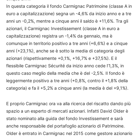
In questa categoria il fondo Carmignac Patrimoine (classe A in
euro a capitalizzazione) segna un -4,6% da inizio anno e a tre
anni un -0,2%, mentre a cinque anni il saldo è +11,6%. Tra gli
azionari, il Carmignac Investissement (classe A in euro a
capitalizzazione) registra un -1,4% da gennaio, ma è
comunque in territorio positivo a tre anni (+6,6%) e a cinque
anni (+23,1%), anche se è sotto la media di categoria degli
azionari (rispettivamente +0,1%, +16,7% e +37,5%). E il
flessibile Carmignac Sécurité da inizio anno cede l’1,3%, in
questo caso meglio della media che è del -2,5%. Il fondo è
leggermente positivo a tre anni (+0,8%, contro il +1,8% della
categoria) e fa il +5,2% a cinque anni (la media è del +9,1%).
E proprio Carmignac ora va alla ricerca del riscatto dando più
spazio a un esperto di mercati azionari. Infatti David Older è
stato nominato alla guida del fondo Investissement e sarà
anche responsabile del portafoglio azionario di Patrimoine.
Older è entrato in Carmignac nel 2015 come gestore azionario