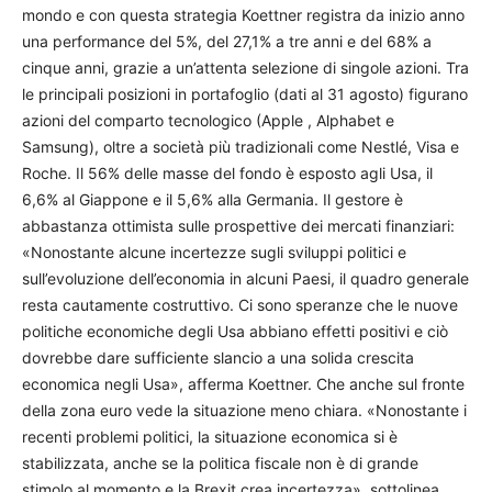
mondo e con questa strategia Koettner registra da inizio anno
una performance del 5%, del 27,1% a tre anni e del 68% a
cinque anni, grazie a un’attenta selezione di singole azioni. Tra
le principali posizioni in portafoglio (dati al 31 agosto) figurano
azioni del comparto tecnologico (Apple , Alphabet e
Samsung), oltre a società più tradizionali come Nestlé, Visa e
Roche. Il 56% delle masse del fondo è esposto agli Usa, il
6,6% al Giappone e il 5,6% alla Germania. Il gestore è
abbastanza ottimista sulle prospettive dei mercati finanziari:
«Nonostante alcune incertezze sugli sviluppi politici e
sull’evoluzione dell’economia in alcuni Paesi, il quadro generale
resta cautamente costruttivo. Ci sono speranze che le nuove
politiche economiche degli Usa abbiano effetti positivi e ciò
dovrebbe dare sufficiente slancio a una solida crescita
economica negli Usa», afferma Koettner. Che anche sul fronte
della zona euro vede la situazione meno chiara. «Nonostante i
recenti problemi politici, la situazione economica si è
stabilizzata, anche se la politica fiscale non è di grande
stimolo al momento e la Brexit crea incertezza», sottolinea.