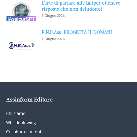
L’arte di parlare alle IA (per ottenere
risposte che non deludono)
1 Giugno 2026
E.N.B.Ass. PROGETTA IL DOMANI
1 Giugno 2026
Assinform Editore
Chi siamo
Whistleblowing
Collabora con noi