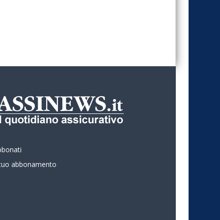
bbonati
l tuo abbonamento