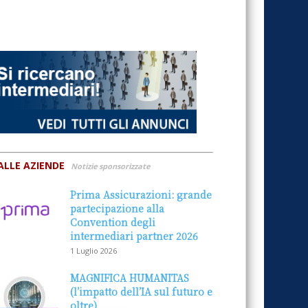
ALLE AZIENDE
Notizie sponsorizzate
Prima Assicurazioni: grande
partecipazione alla
Convention degli
intermediari partner 2026
1 Luglio 2026
MAGNIFICA HUMANITAS
(l’impatto dell’IA sul futuro e
oltre)