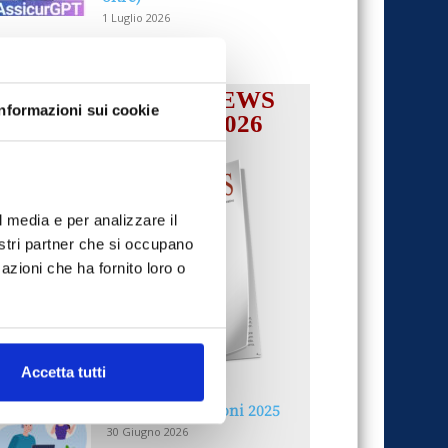
1 Luglio 2026
IL MENSILE ASSINEWS
Informazioni sui cookie
LUGLIO-AGOSTO 2026
l media e per analizzare il
nostri partner che si occupano
azioni che ha fornito loro o
Accetta tutti
Reclami e sanzioni 2025
30 Giugno 2026