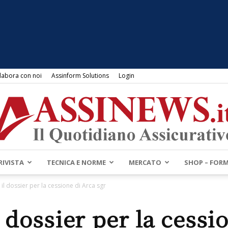
labora con noi
Assinform Solutions
Login
RIVISTA
TECNICA E NORME
MERCATO
SHOP – FOR
Assinews.it
o il dossier per la cessione di Arca sgr
il dossier per la cessi