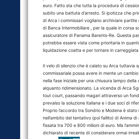
euro. Fatto sta che tutta la procedura di cess
subito una battuta d’arresto. Si ipotizza che pr
di Arca i commissari vogliano archiviare partite
di Banca Intermobiliare , per la quale in corsa so
assicuratore di Panama Barents-Re. Questa parti
potrebbe essere vista come prioritaria in quanto
liquidazione coatta e per tornare in carreggiata
Il velo di silenzio che è calato su Arca tuttavia
commissariale possa avere in mente un cambio d
nella fase iniziale per una chiusura lampo della
alquanto ridimensionato. La vicenda di Arca Sgr 
tout court, passando magari attraverso un fondo 
prevalso la soluzione italiana e i due soci di rif
Proprio l’accordo tra Sondrio e Modena è stato l’
nell’ambito del tentativo (poi fallito) di Anima di
fissata tra 700 e 800 milioni di euro. Ma l’ammi
dichiarato di recente di considerare ormai irreal