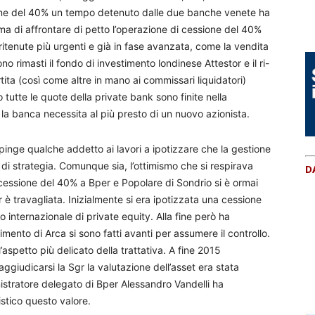
ione del 40% un tempo detenuto dalle due banche venete ha
ima di affrontare di petto l’operazione di cessione del 40%
 ritenute più urgenti e già in fase avanzata, come la vendita
no rimasti il fondo di investimento londinese Attestor e il ri-
ta (così come altre in mano ai commissari liquidatori)
 tutte le quote della private bank sono finite nella
 la banca necessita al più presto di un nuovo azionista.
 spinge qualche addetto ai lavori a ipotizzare che la gestione
i strategia. Comunque sia, l’ottimismo che si respirava
D
 cessione del 40% a Bper e Popolare di Sondrio si è ormai
è travagliata. Inizialmente si era ipotizzata una cessione
internazionale di private equity. Alla fine però ha
erimento di Arca si sono fatti avanti per assumere il controllo.
aspetto più delicato della trattativa. A fine 2015
 aggiudicarsi la Sgr la valutazione dell’asset era stata
nistratore delegato di Bper Alessandro Vandelli ha
istico questo valore.