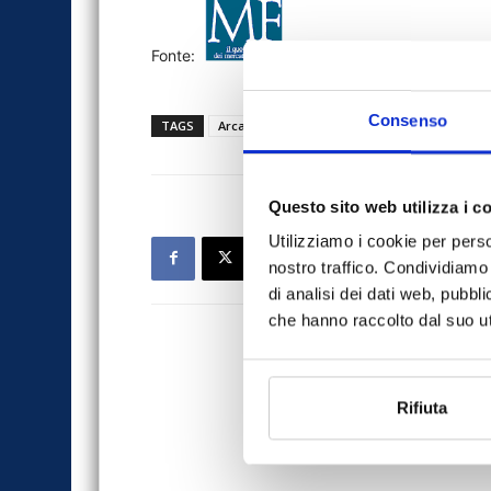
Fonte:
Consenso
TAGS
Arca sgr
MF
news
stampa
Questo sito web utilizza i c
Utilizziamo i cookie per perso
nostro traffico. Condividiamo 
di analisi dei dati web, pubbl
che hanno raccolto dal suo uti
Rifiuta