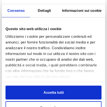
partecipazione alla Convention degli
intermediari partner 2026
Consenso
Dettagli
Informazioni sui cookie
1 Luglio 2026
MAGNIFICA HUMANITAS (l’impatto
dell’IA sul futuro e oltre)
Questo sito web utilizza i cookie
1 Luglio 2026
Utilizziamo i cookie per personalizzare contenuti ed
annunci, per fornire funzionalità dei social media e per
analizzare il nostro traffico. Condividiamo inoltre
IL MENSILE ASSINEWS LUGLIO-
informazioni sul modo in cui utilizza il nostro sito con i
AGOSTO 2026
nostri partner che si occupano di analisi dei dati web,
pubblicità e social media, i quali potrebbero combinarle
con altre informazioni che ha fornito loro o che hanno
raccolto dal suo utilizzo dei loro servizi.
Accetta tutti