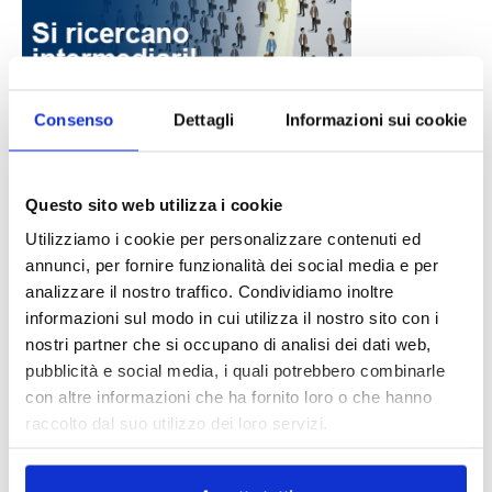
Consenso
Dettagli
Informazioni sui cookie
DALLE AZIENDE
Notizie sponsorizzate
Questo sito web utilizza i cookie
Prima Assicurazioni: grande
Utilizziamo i cookie per personalizzare contenuti ed
partecipazione alla Convention degli
annunci, per fornire funzionalità dei social media e per
intermediari partner 2026
analizzare il nostro traffico. Condividiamo inoltre
1 Luglio 2026
informazioni sul modo in cui utilizza il nostro sito con i
MAGNIFICA HUMANITAS (l’impatto
nostri partner che si occupano di analisi dei dati web,
dell’IA sul futuro e oltre)
pubblicità e social media, i quali potrebbero combinarle
1 Luglio 2026
con altre informazioni che ha fornito loro o che hanno
raccolto dal suo utilizzo dei loro servizi.
IL MENSILE ASSINEWS LUGLIO-