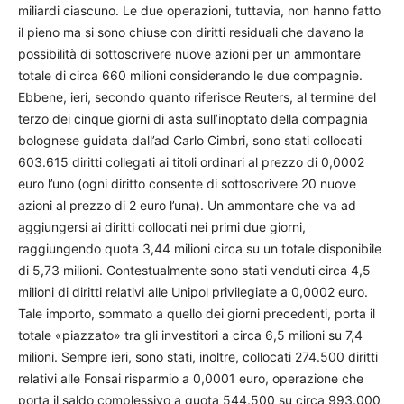
miliardi ciascuno. Le due operazioni, tuttavia, non hanno fatto
il pieno ma si sono chiuse con diritti residuali che davano la
possibilità di sottoscrivere nuove azioni per un ammontare
totale di circa 660 milioni considerando le due compagnie.
Ebbene, ieri, secondo quanto riferisce Reuters, al termine del
terzo dei cinque giorni di asta sull’inoptato della compagnia
bolognese guidata dall’ad Carlo Cimbri, sono stati collocati
603.615 diritti collegati ai titoli ordinari al prezzo di 0,0002
euro l’uno (ogni diritto consente di sottoscrivere 20 nuove
azioni al prezzo di 2 euro l’una). Un ammontare che va ad
aggiungersi ai diritti collocati nei primi due giorni,
raggiungendo quota 3,44 milioni circa su un totale disponibile
di 5,73 milioni. Contestualmente sono stati venduti circa 4,5
milioni di diritti relativi alle Unipol privilegiate a 0,0002 euro.
Tale importo, sommato a quello dei giorni precedenti, porta il
totale «piazzato» tra gli investitori a circa 6,5 milioni su 7,4
milioni. Sempre ieri, sono stati, inoltre, collocati 274.500 diritti
relativi alle Fonsai risparmio a 0,0001 euro, operazione che
porta il saldo complessivo a quota 544.500 su circa 993.000