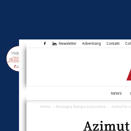
Newsletter
Advertising
Contatti
Col
NEWS
Home
Rassegna Stampa assicurativa
Azimut fa i 
Azimut 