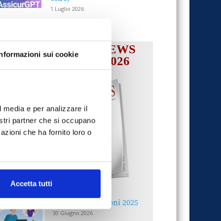
1 Luglio 2026
IL MENSILE ASSINEWS
Informazioni sui cookie
LUGLIO-AGOSTO 2026
l media e per analizzare il
nostri partner che si occupano
azioni che ha fornito loro o
Accetta tutti
Reclami e sanzioni 2025
30 Giugno 2026