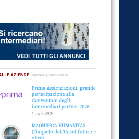
ALLE AZIENDE
Notizie sponsorizzate
Prima Assicurazioni: grande
partecipazione alla
Convention degli
intermediari partner 2026
1 Luglio 2026
MAGNIFICA HUMANITAS
(l’impatto dell’IA sul futuro e
oltre)