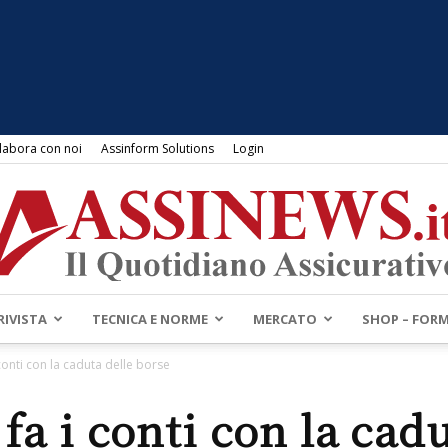
labora con noi
Assinform Solutions
Login
RIVISTA
TECNICA E NORME
MERCATO
SHOP – FOR
Assinews.it
conti con la caduta delle borse
fa i conti con la cadu