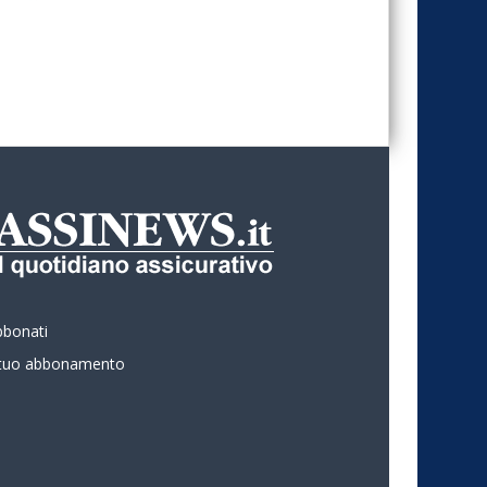
bbonati
l tuo abbonamento