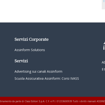
T
Servizi Corporate
Assinform Solutions
Servizi
A
I
Advertising sui canali Assinform
Scuola Assicurativa Assinform: Corsi IVASS
oordinamento da parte di Class Editori S.p.A. C.F. e P.I. 01233600939 Tutti i diritti riservati