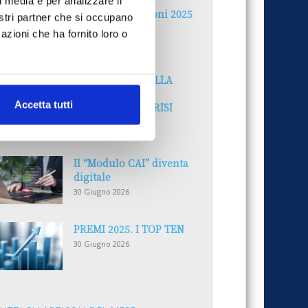
l media e per analizzare il
Reclami e sanzioni 2025
nostri partner che si occupano
30 Giugno 2026
azioni che ha fornito loro o
LA GESTIONE DELLA
REPUTAZIONE.
Accetta tutti
RECENSIONI E CRISI
DIGITALI
30 Giugno 2026
Il “Modulo CAI” diventa
digitale
30 Giugno 2026
PREMI 2025. I TOP TEN
30 Giugno 2026