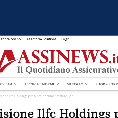
labora con noi
Assinform Solutions
Login
RIVISTA
TECNICA E NORME
MERCATO
SHOP – FOR
Assinews.it
visione Ilfc Holdings presenta documentazione Ipo
isione Ilfc Holdings