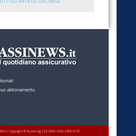
UTTI GLI ARTICOLI DEL MESE
bbonati
l tuo abbonamento
 ASSINEWS.it Copyright © Nume reg 723/2009 ISSN 2499-4170