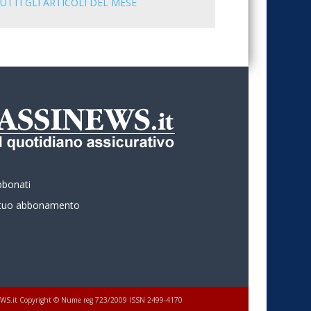
UTTI GLI ARTICOLI DEL MESE
bbonati
l tuo abbonamento
 ASSINEWS.it Copyright © Nume reg 723/2009 ISSN 2499-4170