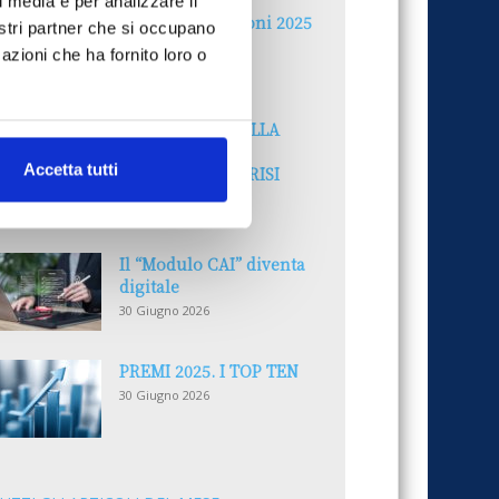
l media e per analizzare il
Reclami e sanzioni 2025
nostri partner che si occupano
30 Giugno 2026
azioni che ha fornito loro o
LA GESTIONE DELLA
REPUTAZIONE.
Accetta tutti
RECENSIONI E CRISI
DIGITALI
30 Giugno 2026
Il “Modulo CAI” diventa
digitale
30 Giugno 2026
PREMI 2025. I TOP TEN
30 Giugno 2026