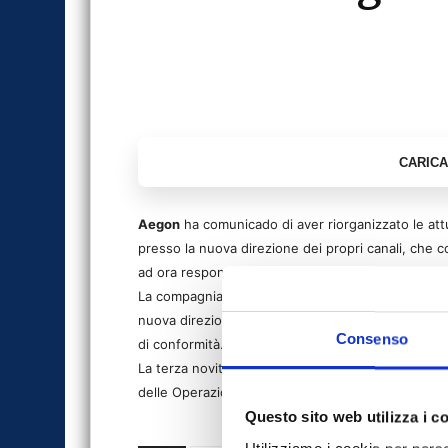
Aegon
ha comunicado di aver riorganizzato le attu
presso la nuova direzione dei propri canali, che c
ad ora responsabile della direzione generale vita
La compagnia ha creato la direzione del rischio, sep
nuova direzione sarà il controllo del rischio finanzi
Consenso
di conformità.
La terza novità principale è quello di rafforzare l
delle Operazioni, con la creazione del Dipartimen
Questo sito web utilizza i c