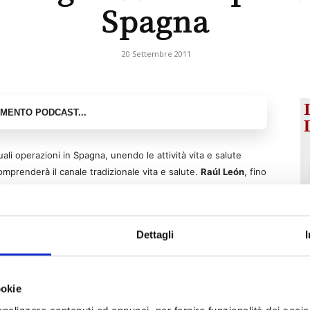
Spagna
20 Settembre 2011
ali operazioni in Spagna, unendo le attività vita e salute
omprenderà il canale tradizionale vita e salute.
Raúl León
, fino
, sarà a capo della nuova direzione dal prossimo primo ottobre.
arando i ruoli di attuariali e di rischio. La funzione di questa
ario, attuariale e di gestione e controllo dei rischi operativi e
Dettagli
a propria direzione Media, che è stata ribattezzata la Direzione
to di Organizzazione.
ookie