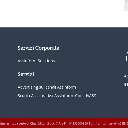
T
Servizi Corporate
Assinform Solutions
Servizi
A
I
Advertising sui canali Assinform
Scuola Assicurativa Assinform: Corsi IVASS
oordinamento da parte di Class Editori S.p.A. C.F. e P.I. 01233600939 Tutti i diritti riservati