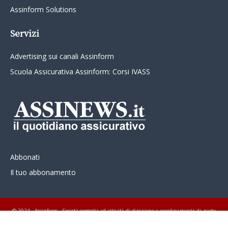
Assinform Solutions
Servizi
Advertising sui canali Assinform
Scuola Assicurativa Assinform: Corsi IVASS
Abbonati
Il tuo abbonamento
© 2024 - Assinform - Società soggetta ad attività di direzione e coordinamento da parte
di Class Editori S.p.A. C.F. e P.I. 01233600939 Tutti i diritti riservati ASSINEWS.it