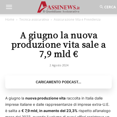
Home
Tecnica assicurativa
Assicurazione Vita e Previdenza
A giugno la nuova
produzione vita sale a
7,9 mld €
2 Agosto 2024
A giugno la
nuova produzione vita
raccolta in Italia dalle
imprese italiane e dalle rappresentanze di imprese extra-U.E.
è salita a
€ 7,9 mld, in aumento del 23,3%
rispetto all’analogo
mese del 2023, quando il volume di nuovi affari registrava un