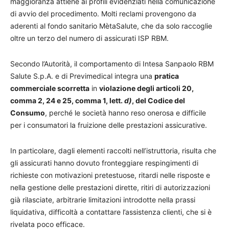
maggioranza attiene ai profili evidenziati nella comunicazione
di avvio del procedimento. Molti reclami provengono da
aderenti al fondo sanitario MètaSalute, che da solo raccoglie
oltre un terzo del numero di assicurati ISP RBM.
Secondo l’Autorità, il comportamento di Intesa Sanpaolo RBM
Salute S.p.A. e di Previmedical integra una
pratica
commerciale scorretta
in
violazione degli articoli 20,
comma 2, 24 e 25, comma 1, lett.
d)
, del Codice del
Consumo
, perché le società hanno reso onerosa e difficile
per i consumatori la fruizione delle prestazioni assicurative.
In particolare, dagli elementi raccolti nell’istruttoria, risulta che
gli assicurati hanno dovuto fronteggiare respingimenti di
richieste con motivazioni pretestuose, ritardi nelle risposte e
nella gestione delle prestazioni dirette, ritiri di autorizzazioni
già rilasciate, arbitrarie limitazioni introdotte nella prassi
liquidativa, difficoltà a contattare l’assistenza clienti, che si è
rivelata poco efficace.