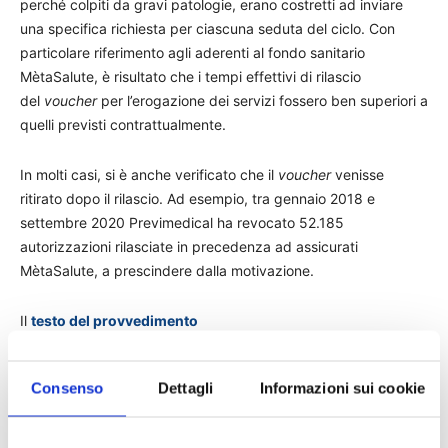
perché colpiti da gravi patologie, erano costretti ad inviare
una specifica richiesta per ciascuna seduta del ciclo. Con
particolare riferimento agli aderenti al fondo sanitario
MètaSalute, è risultato che i tempi effettivi di rilascio
del
voucher
per l’erogazione dei servizi fossero ben superiori a
quelli previsti contrattualmente.
In molti casi, si è anche verificato che il
voucher
venisse
ritirato dopo il rilascio. Ad esempio, tra gennaio 2018 e
settembre 2020 Previmedical ha revocato 52.185
autorizzazioni rilasciate in precedenza ad assicurati
MètaSalute, a prescindere dalla motivazione.
Il
testo del provvedimento
TAGS
antitrust
Intesa Sanpaolo RBM Salute
news
Consenso
Dettagli
Informazioni sui cookie
pratica commerciale scorretta
Previmedical