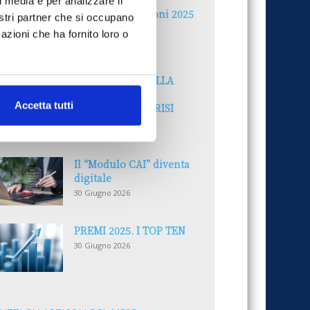
l media e per analizzare il
Reclami e sanzioni 2025
nostri partner che si occupano
30 Giugno 2026
azioni che ha fornito loro o
LA GESTIONE DELLA
REPUTAZIONE.
Accetta tutti
RECENSIONI E CRISI
DIGITALI
30 Giugno 2026
Il “Modulo CAI” diventa
digitale
30 Giugno 2026
PREMI 2025. I TOP TEN
30 Giugno 2026