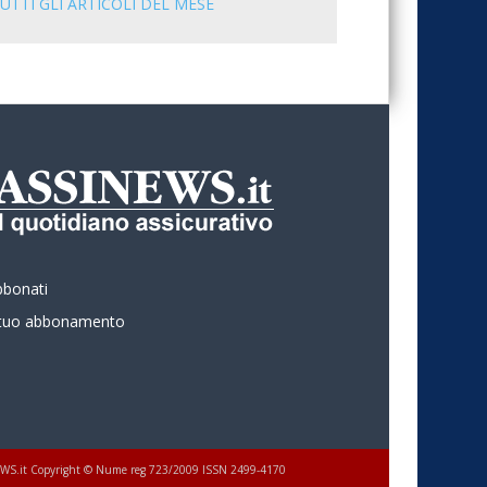
UTTI GLI ARTICOLI DEL MESE
bbonati
l tuo abbonamento
 ASSINEWS.it Copyright © Nume reg 723/2009 ISSN 2499-4170