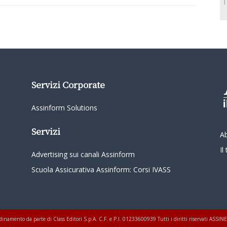
T
Servizi Corporate
Assinform Solutions
Servizi
A
I
Advertising sui canali Assinform
Scuola Assicurativa Assinform: Corsi IVASS
oordinamento da parte di Class Editori S.p.A. C.F. e P.I. 01233600939 Tutti i diritti riservati