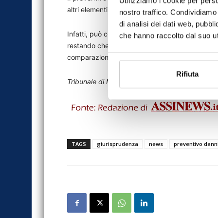
Utilizziamo i cookie per perso
altri elementi di prova di cui costituisca un risco
nostro traffico. Condividiamo 
di analisi dei dati web, pubbl
Infatti, può costituire un riscontro di elementi f
che hanno raccolto dal suo uti
restando che esso, esclusivamente da solo e in
comparazione di uno stato di fatto con una op
Rifiuta
Tribunale di Nola sez. I, 15/05/2019 n. 1094
TAGS
giurisprudenza
news
preventivo danni