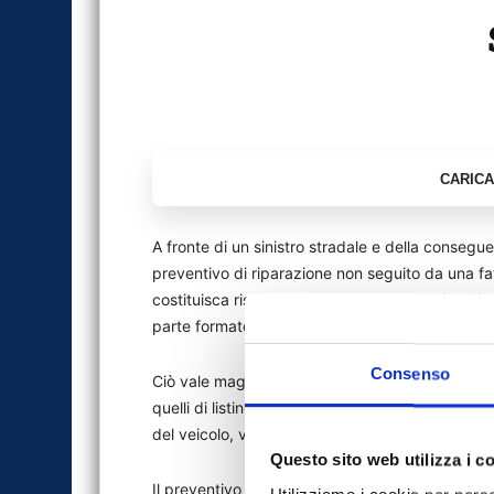
A fronte di un sinistro stradale e della conseguen
preventivo di riparazione non seguito da una fattu
costituisca riscontro, è un documento privo di v
parte formatosi senza contraddittorio e non co
Consenso
Ciò vale maggiormente nell’ipotesi in cui non ve
quelli di listino e non venga indicato il costo un
del veicolo, venendo meno così la possibilità di 
Questo sito web utilizza i c
Il preventivo di riparazione redatto da un terzo 