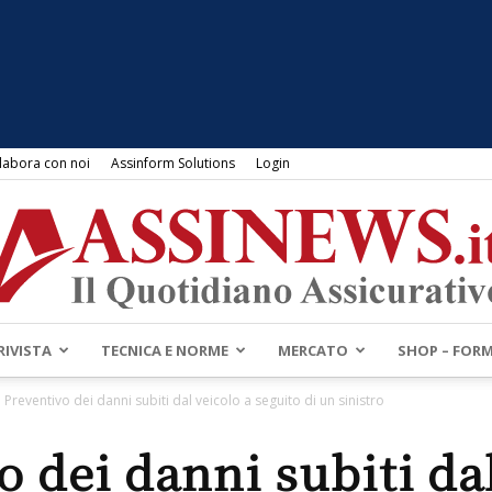
labora con noi
Assinform Solutions
Login
RIVISTA
TECNICA E NORME
MERCATO
SHOP – FOR
Assinews.it
Preventivo dei danni subiti dal veicolo a seguito di un sinistro
o dei danni subiti dal