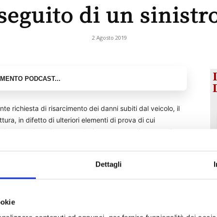
seguito di un sinistr
2 Agosto 2019
te richiesta di risarcimento dei danni subiti dal veicolo, il
ra, in difetto di ulteriori elementi di prova di cui
alenza probatoria, trattandosi pur sempre di un atto di
nfermato dal compilatore.
Dettagli
nga fornita la prova che i prezzi indicati siano conformi a
itario della manodopera e le ore necessarie per il ripristino
ogni verifica sulla congruità.
ookie
può, tuttavia, essere valutato ex art. 2729 c.c., se unito ad