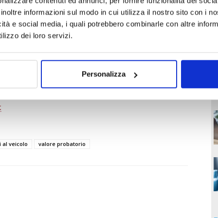
nalizzare contenuti ed annunci, per fornire funzionalità dei socia
ntro.
inoltre informazioni sul modo in cui utilizza il nostro sito con i 
icità e social media, i quali potrebbero combinarle con altre inform
orniti aliunde, che corrobora quelli e ne è corroborato, fermo
lizzo dei loro servizi.
 sé considerato, non è che una valutazione, ovvero la
erazione economica.
Personalizza
 al veicolo
valore probatorio