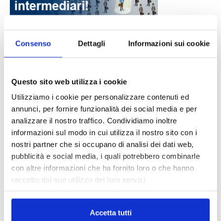
Consenso
Dettagli
Informazioni sui cookie
DALLE AZIENDE
Notizie sponsorizzate
Prima Assicurazioni: grande
Questo sito web utilizza i cookie
partecipazione alla Convention degli
Utilizziamo i cookie per personalizzare contenuti ed
intermediari partner 2026
annunci, per fornire funzionalità dei social media e per
1 Luglio 2026
analizzare il nostro traffico. Condividiamo inoltre
MAGNIFICA HUMANITAS (l’impatto
informazioni sul modo in cui utilizza il nostro sito con i
dell’IA sul futuro e oltre)
nostri partner che si occupano di analisi dei dati web,
1 Luglio 2026
pubblicità e social media, i quali potrebbero combinarle
con altre informazioni che ha fornito loro o che hanno
raccolto dal suo utilizzo dei loro servizi.
IL MENSILE ASSINEWS LUGLIO-
AGOSTO 2026
Accetta tutti