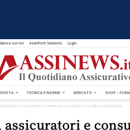
labora con noi
Assinform Solutions
Login
RIVISTA
TECNICA E NORME
MERCATO
SHOP – FOR
Assinews.it
 assicuratori e consumatori insieme per promuovere la cultura assicurativa
, assicuratori e cons