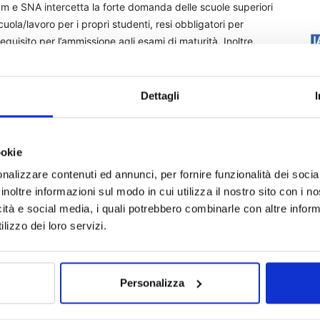
rum e SNA intercetta la forte domanda delle scuole superiori
ola/lavoro per i propri studenti, resi obbligatori per
requisito per l’ammissione agli esami di maturità. Inoltre,
ssicurativo a una delle sfide più importanti per il futuro
nel mercato del lavoro, dotandoli di competenze ed
Dettagli
ookie
nalizzare contenuti ed annunci, per fornire funzionalità dei socia
ews
SNA
inoltre informazioni sul modo in cui utilizza il nostro sito con i 
icità e social media, i quali potrebbero combinarle con altre inform
lizzo dei loro servizi.
Personalizza