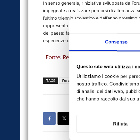
In senso generale, l’iniziativa sviluppata da Fo
impegnate a realizzare percorsi di alternanza scu
l’ultimo triennio scolastico e dall’anno prossimo 
rappresenta una concreta risposta del comparto a
del paese: facilitare l’inserimento dei giovani 
esperienze concrete in ambito professionale.
Consenso
Questo sito web utilizza i c
Utilizziamo i cookie per perso
TAGS
Forum ANIA-Consumatori
IoeiRischi
n
nostro traffico. Condividiamo 
di analisi dei dati web, pubbl
che hanno raccolto dal suo uti
Rifiuta