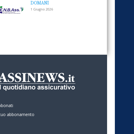
DOMANI
1 Giugno 2026
bbonati
l tuo abbonamento