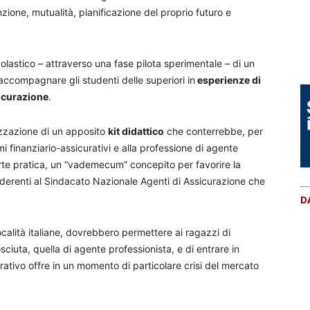
zione, mutualità, pianificazione del proprio futuro e
colastico – attraverso una fase pilota sperimentale – di un
accompagnare gli studenti delle superiori in
esperienze di
sicurazione
.
lizzazione di un apposito
kit didattico
che conterrebbe, per
emi finanziario-assicurativi e alla professione di agente
arte pratica, un “vademecum” concepito per favorire la
aderenti al Sindacato Nazionale Agenti di Assicurazione che
D
località italiane, dovrebbero permettere ai ragazzi di
iuta, quella di agente professionista, e di entrare in
ativo offre in un momento di particolare crisi del mercato