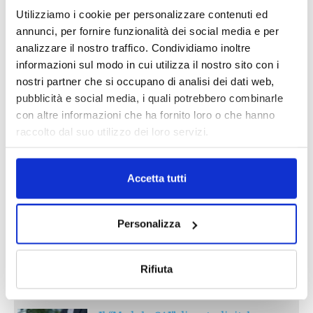
Utilizziamo i cookie per personalizzare contenuti ed
annunci, per fornire funzionalità dei social media e per
analizzare il nostro traffico. Condividiamo inoltre
informazioni sul modo in cui utilizza il nostro sito con i
nostri partner che si occupano di analisi dei dati web,
pubblicità e social media, i quali potrebbero combinarle
con altre informazioni che ha fornito loro o che hanno
raccolto dal suo utilizzo dei loro servizi.
Accetta tutti
Reclami e sanzioni 2025
30 Giugno 2026
Personalizza
LA GESTIONE DELLA REPUTAZIONE.
RECENSIONI E CRISI DIGITALI
Rifiuta
30 Giugno 2026