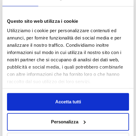
intermediari partner 2026
1 Luglio 2026
Questo sito web utilizza i cookie
MAGNIFICA HUMANITAS (l’impatto
dell’IA sul futuro e oltre)
Utilizziamo i cookie per personalizzare contenuti ed
1 Luglio 2026
annunci, per fornire funzionalità dei social media e per
analizzare il nostro traffico. Condividiamo inoltre
informazioni sul modo in cui utilizza il nostro sito con i
IL MENSILE ASSINEWS LUGLIO-
nostri partner che si occupano di analisi dei dati web,
AGOSTO 2026
pubblicità e social media, i quali potrebbero combinarle
con altre informazioni che ha fornito loro o che hanno
raccolto dal suo utilizzo dei loro servizi.
Accetta tutti
Personalizza