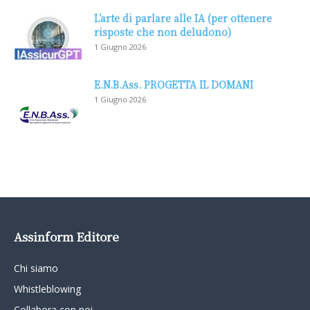
L’arte di parlare alle IA (per ottenere
risposte che non deludono)
1 Giugno 2026
E.N.B.Ass. PROGETTA IL DOMANI
1 Giugno 2026
Assinform Editore
Chi siamo
Whistleblowing
Collabora con noi