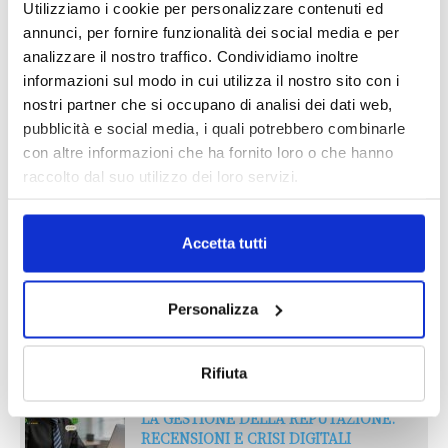
IL MENSILE ASSINEWS LUGLIO-
Utilizziamo i cookie per personalizzare contenuti ed
AGOSTO 2026
annunci, per fornire funzionalità dei social media e per
analizzare il nostro traffico. Condividiamo inoltre
informazioni sul modo in cui utilizza il nostro sito con i
nostri partner che si occupano di analisi dei dati web,
pubblicità e social media, i quali potrebbero combinarle
con altre informazioni che ha fornito loro o che hanno
raccolto dal suo utilizzo dei loro servizi.
Accetta tutti
Personalizza
Reclami e sanzioni 2025
30 Giugno 2026
Rifiuta
LA GESTIONE DELLA REPUTAZIONE.
RECENSIONI E CRISI DIGITALI