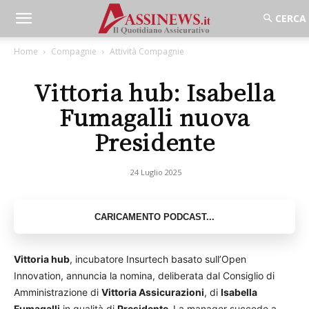
Home
Compagnie
Attività Compagnie
Vittoria hub: Isabella
Fumagalli nuova
Presidente
24 Luglio 2025
Vittoria hub
, incubatore Insurtech basato sull’Open
Innovation, annuncia la nomina, deliberata dal Consiglio di
Amministrazione di
Vittoria Assicurazioni
, di
Isabella
Fumagalli
in qualità di
Presidente.
La manager succede a