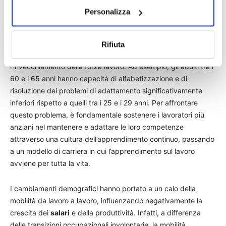
del lavoro. In questo senso diventano importanti misure di
Personalizza
sostegno, come l’apprendimento permanente, il lavoro
flessibile e gli ambienti di lavoro salubri.
Rifiuta
Esiste infatti il rischio di un calo delle competenze con
l’invecchiamento della forza lavoro. Ad esempio, gli adulti tra i
60 e i 65 anni hanno capacità di alfabetizzazione e di
risoluzione dei problemi di adattamento significativamente
inferiori rispetto a quelli tra i 25 e i 29 anni. Per affrontare
questo problema, è fondamentale sostenere i lavoratori più
anziani nel mantenere e adattare le loro competenze
attraverso una cultura dell’apprendimento continuo, passando
a un modello di carriera in cui l’apprendimento sul lavoro
avviene per tutta la vita.
I cambiamenti demografici hanno portato a un calo della
mobilità da lavoro a lavoro, influenzando negativamente la
crescita dei
salari
e della produttività. Infatti, a differenza
delle transizioni occupazionali involontarie, la mobilità