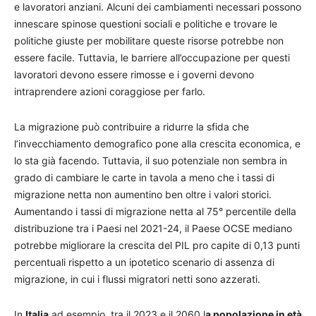
e lavoratori anziani. Alcuni dei cambiamenti necessari possono
innescare spinose questioni sociali e politiche e trovare le
politiche giuste per mobilitare queste risorse potrebbe non
essere facile. Tuttavia, le barriere all’occupazione per questi
lavoratori devono essere rimosse e i governi devono
intraprendere azioni coraggiose per farlo.
La migrazione può contribuire a ridurre la sfida che
l’invecchiamento demografico pone alla crescita economica, e
lo sta già facendo. Tuttavia, il suo potenziale non sembra in
grado di cambiare le carte in tavola a meno che i tassi di
migrazione netta non aumentino ben oltre i valori storici.
Aumentando i tassi di migrazione netta al 75° percentile della
distribuzione tra i Paesi nel 2021-24, il Paese OCSE mediano
potrebbe migliorare la crescita del PIL pro capite di 0,13 punti
percentuali rispetto a un ipotetico scenario di assenza di
migrazione, in cui i flussi migratori netti sono azzerati.
In
Italia
ad esempio, tra il 2023 e il 2060 l
a popolazione in età