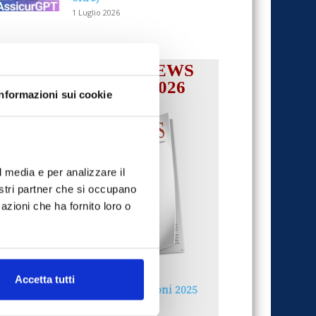
1 Luglio 2026
IL MENSILE ASSINEWS
LUGLIO-AGOSTO 2026
Informazioni sui cookie
l media e per analizzare il
nostri partner che si occupano
azioni che ha fornito loro o
Accetta tutti
Reclami e sanzioni 2025
30 Giugno 2026