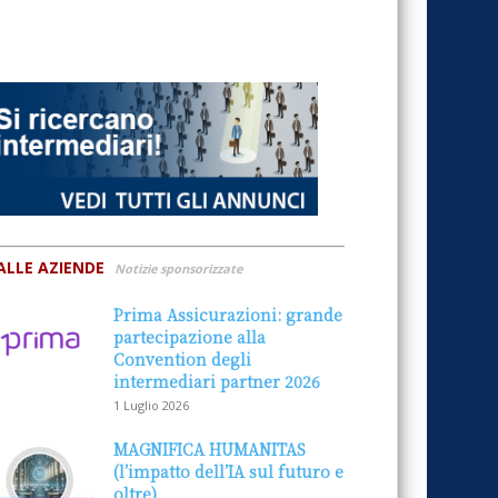
ALLE AZIENDE
Notizie sponsorizzate
Prima Assicurazioni: grande
partecipazione alla
Convention degli
intermediari partner 2026
1 Luglio 2026
MAGNIFICA HUMANITAS
(l’impatto dell’IA sul futuro e
oltre)