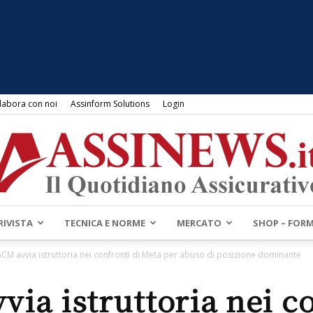
labora con noi
Assinform Solutions
Login
RIVISTA
TECNICA E NORME
MERCATO
SHOP – FOR
Assinews.it
CM avvia istruttoria nei confronti di Meta per abuso di posizione dominante
via istruttoria nei co