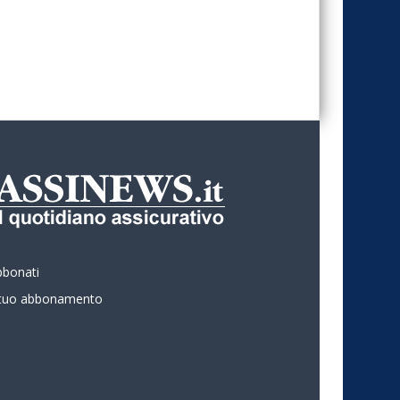
bbonati
l tuo abbonamento