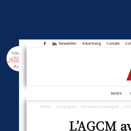
Newsletter
Advertising
Contatti
Col
NEWS
Home
Compagnie
Normativa Compagnie
L’AG
L’AGCM av